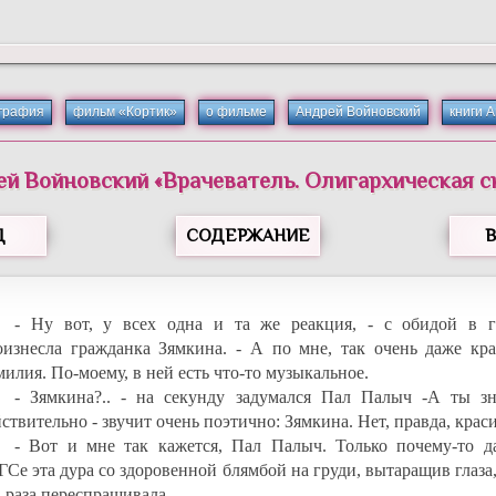
графия
фильм «Кортик»
о фильме
Андрей Войновский
книги 
ей
Войновский
«
Врачеватель. Олигархическая с
Д
СОДЕРЖАНИЕ
- Ну вот, у всех одна и та же реакция, - с обидой в г
оизнесла гражданка Зямкина. - А по мне, так очень даже кра
илия. По-моему, в ней есть что-то музыкальное.
- Зямкина?.. - на секунду задумался Пал Палыч -А ты зн
ствительно - звучит очень поэтично: Зямкина. Нет, правда, крас
- Вот и мне так кажется, Пал Палыч. Только почему-то д
ГСе эта дура со здоровенной блямбой на груди, вытаращив глаза
 раза переспрашивала.