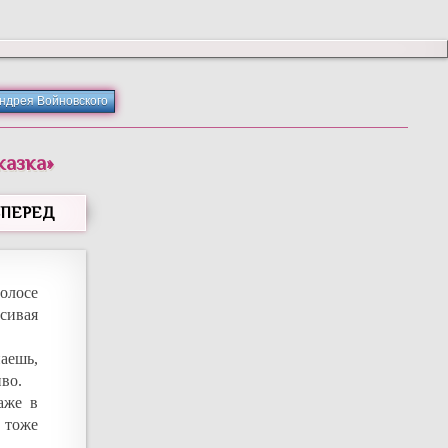
Андрея Войновского
казка
»
ВПЕРЕД
олосе
сивая
аешь,
иво.
аже в
, тоже