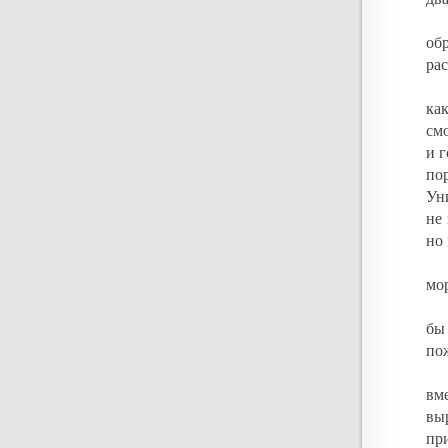
об
ра
как
смо
и г
по
Ун
не
но 
мор
бы
по
вм
вы
пр