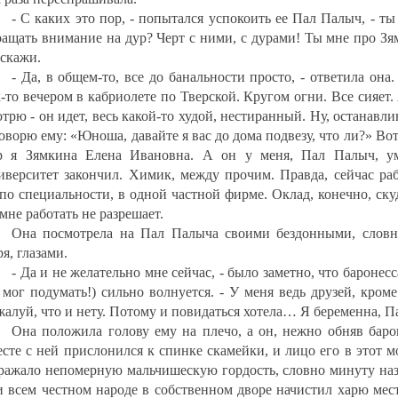
- С каких это пор, - попытался успокоить ее Пал Палыч, - ты
ращать внимание на дур? Черт с ними, с дурами! Ты мне про З
сскажи.
- Да, в общем-то, все до банальности просто, - ответила она.
-то вечером в кабриолете по Тверской. Кругом огни. Все сияет.
трю - он идет, весь какой-то худой, нестиранный. Ну, останавл
оворю ему: «Юноша, давайте я вас до дома подвезу, что ли?» Вот
р я Зямкина Елена Ивановна. А он у меня, Пал Палыч, у
иверситет закончил. Химик, между прочим. Правда, сейчас раб
 по специальности, в одной частной фирме. Оклад, конечно, ск
мне работать не разрешает.
Она посмотрела на Пал Палыча своими бездонными, словн
я, глазами.
- Да и не желательно мне сейчас, - было заметно, что баронесс
 мог подумать!) сильно волнуется. - У меня ведь друзей, кроме
жалуй, что и нету. Потому и повидаться хотела… Я беременна, П
Она положила голову ему на плечо, а он, нежно обняв барон
есте с ней прислонился к спинке скамейки, и лицо его в этот 
ражало непомерную мальчишескую гордость, словно минуту наз
и всем честном народе в собственном дворе начистил харю мес