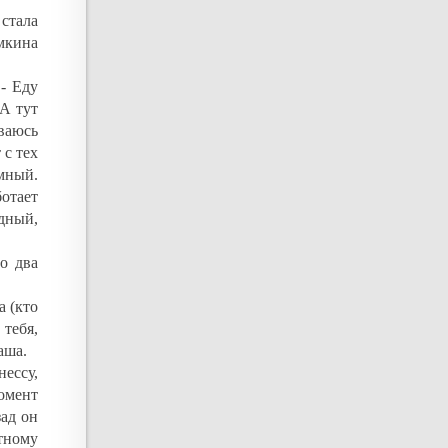
 стала
ямкина
 - Еду
 А тут
иваюсь
 с тех
мный.
отает
удный,
о два
а (кто
 тебя,
аша.
ессу,
момент
ад он
тному