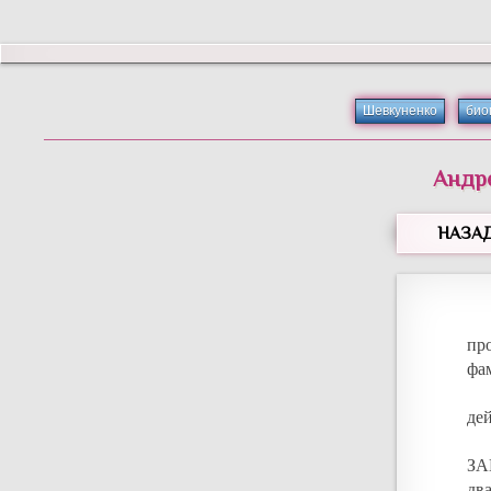
Шевкуненко
био
Андр
НАЗА
пр
фам
дей
ЗА
два