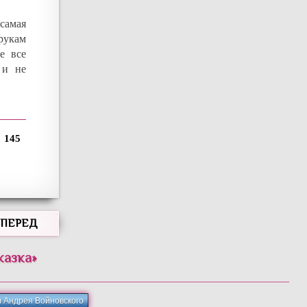
 самая
 рукам
е все
 и не
145
ВПЕРЕД
казка
»
и Андрея Войновского