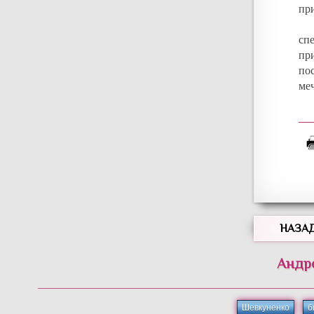
пр
спе
пр
по
ме
НАЗА
Андр
Шевкуненко
б