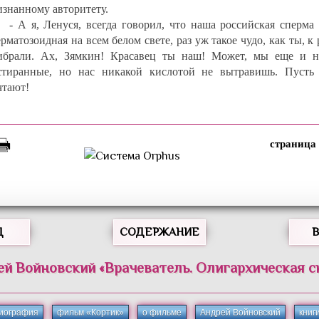
изнанному авторитету.
- А я, Ленуся, всегда говорил, что наша российская сперма
рматозоидная на всем белом свете, раз уж такое чудо, как ты, к
ибрали. Ах, Зямкин! Красавец ты наш! Может, мы еще и н
стиранные, но нас никакой кислотой не вытравишь. Пусть
чтают!
Д
СОДЕРЖАНИЕ
ей
Войновский
«
Врачеватель. Олигархическая с
иография
фильм «Кортик»
о фильме
Андрей Войновский
книг