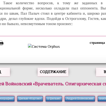
Такое количество вопросов, к тому же заданных в 
оциональной форме, несколько охладили пыл оппонента. Вы
ки по швам, Пал Палыч стоял в центре кабинета и, широко раз
здри, делал глубокие вдохи. Подойдя к Остроголову, Гостев, ка
м ни бывало, невозмутимым тоном произнес:
Д
СОДЕРЖАНИЕ
ей
Войновский
«
Врачеватель. Олигархическая с
иография
фильм «Кортик»
о фильме
Андрей Войновский
книг