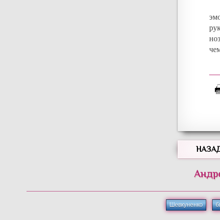
эм
ру
но
че
НАЗА
Андр
Шевкуненко
б