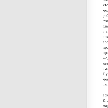
чт
мо
ра
это
гла
а 
ка
во
пр
пр
же
не
см
Пу
ме
акц
вс
Кт
ма