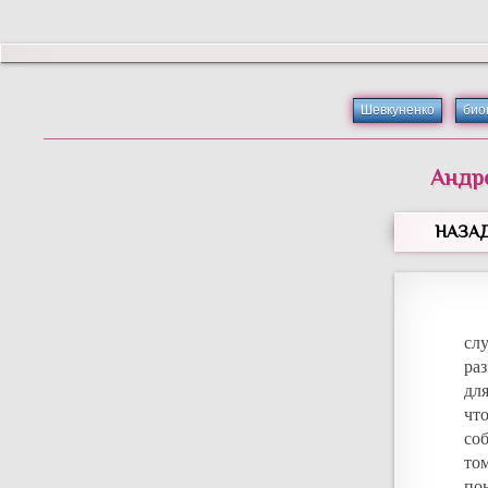
Шевкуненко
био
Андр
НАЗА
сл
ра
для
чт
со
то
по