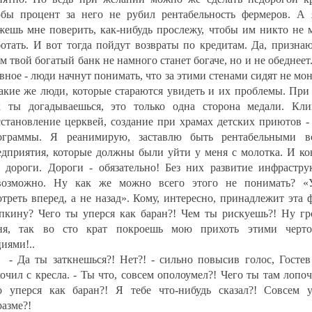
обы процент за него не рубил рентабельность фермеров. А 
жешь мне поверить, как-нибудь прослежу, чтобы им никто не 
ботать. И вот тогда пойдут возвраты по кредитам. Да, призна
м твой богатый банк не намного станет богаче, но и не обеднеет
вное - люди начнут понимать, что за этими стенами сидят не мо
такие же люди, которые стараются увидеть и их проблемы. При
к ты догадываешься, это только одна сторона медали. Кли
сстановление церквей, создание при храмах детских приютов -
ограммы. Я реанимирую, заставлю быть рентабельными в
едприятия, которые должны были уйти у меня с молотка. И ко
, дороги. Дороги - обязательно! Без них развитие инфрастру
возможно. Ну как же можно всего этого не понимать? «
отреть вперед, а не назад». Кому, интересно, принадлежит эта 
пкину? Чего ты уперся как баран?! Чем ты рискуешь?! Ну гр
ня, так во сто крат покроешь мою прихоть этими черт
иями!..
- Да ты заткнешься?! Нет?! - сильно повысив голос, Гостев
кочил с кресла. - Ты что, совсем ополоумел?! Чего ты там лопо
о уперся как баран?! Я тебе что-нибудь сказал?! Совсем 
разме?!