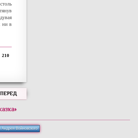
столь
тянув
дувая
к ни в
210
ВПЕРЕД
казка
»
и Андрея Войновского