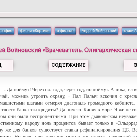
графия
фильм «Кортик»
о фильме
Андрей Войновский
книги 
ей
Войновский
«
Врачеватель. Олигархическая с
Д
СОДЕРЖАНИЕ
- Да поймут! Через полгода, через год, но поймут. А пока, на 
учай, можешь утроить охрану, - Пал Палыч вскочил с кресл
змашистыми шагами отмерял диагональ громадного кабинета. 
 твоего банка эти кредиты? Да ничего. Капля в море. Я же не г
обы они были беспроцентными. При этом дьявольском неуваже
бственному народу ноль процентов бывает только в «Эльдорад
му же для банков существует ставка рефинансирования ЦБ. Вс
нятно. Но ведь при желании можно же сделать недорогой кр