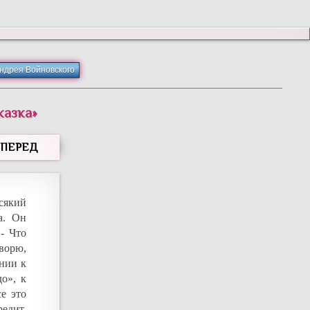
Андрея Войновского
казка
»
ВПЕРЕД
всякий
а. Он
- Что
оворю,
нии к
о», к
е это
едит,