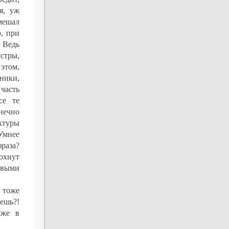
я, уж
мешал
ю, при
. Ведь
нстры,
 этом,
ники,
 часть
се те
нечно
ктуры
Умнее
фраза?
охнут
овыми
 тоже
чешь?!
уже в