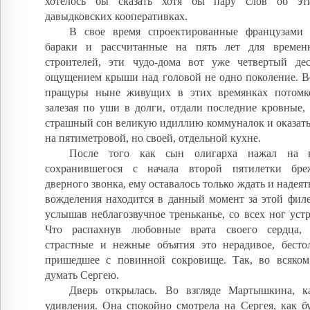
хотелось бы сказать хотя бы пару слов об эт
давыдковских кооперативках.
В свое время спроектированные французами 
бараки и рассчитанные на пять лет для времен
строителей, эти чудо-дома вот уже четвертый де
ощущением крыши над головой не одно поколение. Вс
пращуры ныне живущих в этих времянках потомко
залезая по уши в долги, отдали последние кровные,
страшный сон великую идиллию коммуналок и оказатьс
на пятиметровой, но своей, отдельной кухне.
После того как сын олигарха нажал на к
сохранившегося с начала второй пятилетки бреж
дверного звонка, ему оставалось только ждать и надеять
вожделения находится в данный момент за этой филе
услышав неблагозвучное треньканье, со всех ног устр
Что распахнув любовные врата своего сердца, 
страстные и нежные объятия это нерадивое, бесто
пришедшее с повинной сокровище. Так, во всяком 
думать Сергею.
Дверь открылась. Во взгляде Мартышкина, к
удивления. Она спокойно смотрела на Сергея, как б