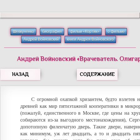
Шевкуненко
биография
фильм «Кортик»
о фильме
Андрей Войновский
книги Андрея Войновского
Андрей
Войновский
«
Врачеватель. Олигар
НАЗАД
СОДЕРЖАНИЕ
С огромной охапкой хризантем, будто взлетев 
древней как мир пятиэтажной кооперативки в микро
(пожалуй, единственного в Москве, где цены на хру
собираются из-за выгодного местонахождения), Серг
допотопную филенчатую дверь. Такие двери, наверно
как минимум, уж лет двадцать, а то и двадцать п