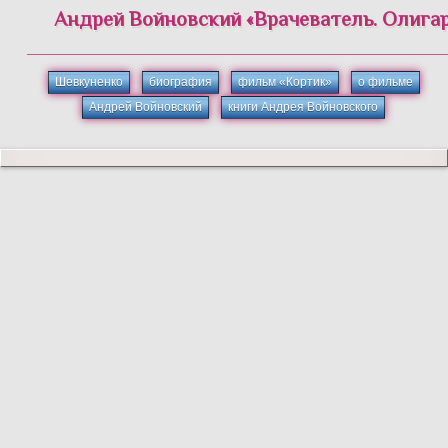
Андрей
Войновский
«
Врачеватель. Олигар
Шевкуненко
биография
фильм «Кортик»
о фильме
Андрей Войновский
книги Андрея Войновского