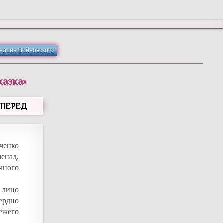
Андрея Войновского
казка
»
ВПЕРЕД
ченко
енад,
чного
 лицо
сердно
вежего