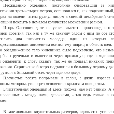
Неожиданно охранник, постоянно следовавший за н
сстоянии трех-четырех метров, остановился и, как подкошенный
ерва на колени, затем рухнул лицом в свежий декабрьский сне
певший покрыть в немалом количестве московский регион.
Игорь Олегович даже не успел заметить произошедшего з
иной события, так как в ту же секунду рядом с ним по обе ст
азались два плечистых молодца, один из которых л
офессиональным движением вонзил ему шприц в область шеи, 
го обездвиженное тело чиновника было подхвачено, что называ
д белы рученьки и вынесено через проходную, где находивши
й секьюрити, к слову сказать, так же не подавал никаких при
ижения. Скрипченко быстро подтащили к большому черному дж
грузили в багажный отсек через заднюю дверь.
Плечистые ребята попрыгали в салон, а джип, взревев 
щным мотором, уже через мгновение скрылся за поворотом.
Блистательная операция! И здесь, похоже, нам нет равных. А 
кированных - между нами, девочками, - так ведь только в к
ает.
В зале довольно внушительных размеров, вдоль стен уставле