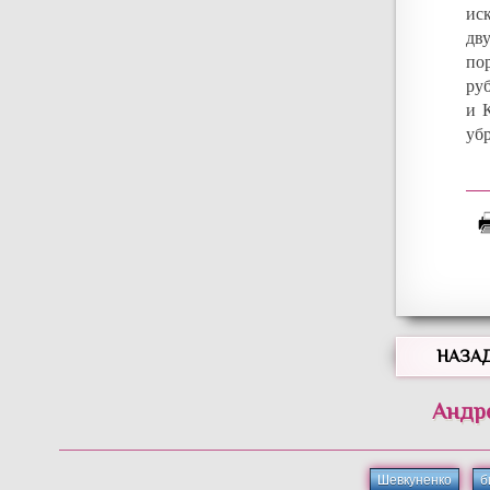
ис
дв
по
ру
и 
уб
НАЗА
Андр
Шевкуненко
б