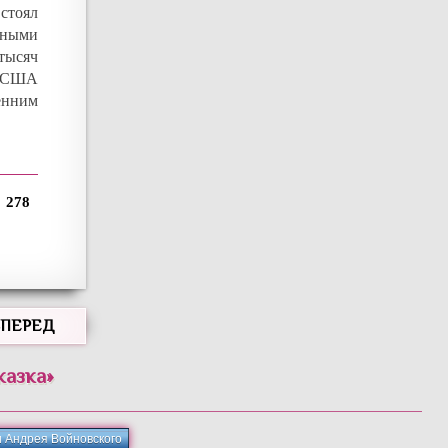
стоял
нными
тысяч
 в США
енним
278
ВПЕРЕД
казка
»
и Андрея Войновского