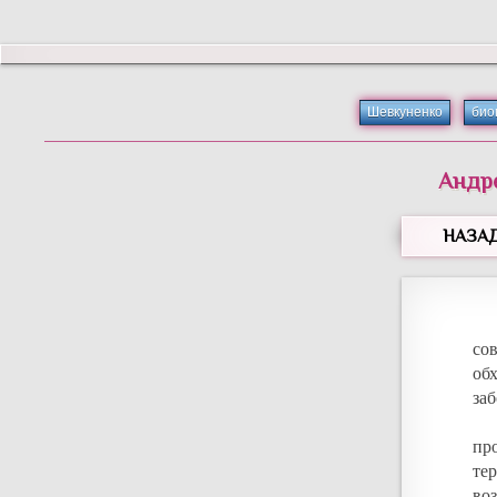
Шевкуненко
био
Андр
НАЗА
со
об
заб
пр
те
воз