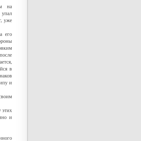
им на
, упал
г, уже
а его
ороны
овким
после
ется,
йся в
знаков
ипу и
своим
у этих
ино и
нного