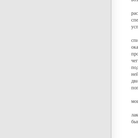
ра
сп
ус
сп
ок
пр
че
по
не
дв
по
мо
ла
быв