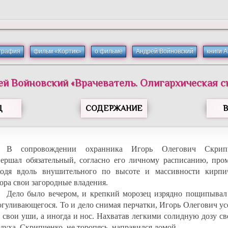
графия
фильм «Кортик»
о фильме
Андрей Войновский
книги 
ей
Войновский
«
Врачеватель. Олигархическая с
Д
СОДЕРЖАНИЕ
В сопровождении охранника Игорь Олегович Скрип
вершал обязательный, согласно его личному расписанию, пром
ходя вдоль внушительного по высоте и массивности кирпи
ора свои загородные владения.
Дело было вечером, и крепкий морозец изрядно пощипывал
огуливающегося. То и дело снимая перчатки, Игорь Олегович у
р свои уши, а иногда и нос. Нахватав легкими солидную дозу с
духа, Скрипченко, не торопясь, направился домой.