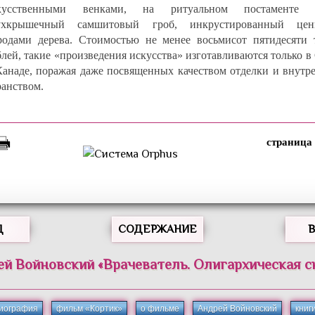
кусственными венками, на ритуальном постаменте 
ухкрышечный самшитовый гроб, инкрустированный це
родами дерева. Стоимостью не менее восьмисот пятидесяти 
блей, такие «произведения искусства» изготавливаются только
Канаде, поражая даже посвященных качеством отделки и внутр
ранством.
Д
СОДЕРЖАНИЕ
ей
Войновский
«
Врачеватель. Олигархическая с
иография
фильм «Кортик»
о фильме
Андрей Войновский
книг