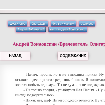
Шевкуненко
биография
фильм «Кортик»
о фильме
Андрей Войновский
книги Андрея Войновского
Андрей
Войновский
«
Врачеватель. Олигар
НАЗАД
СОДЕРЖАНИЕ
- Палыч, прости, но я не выполнил приказ. Ну
оставить здесь одного среди покойников. Я понимаю
хочется побыть одному… Ты не думай, я не подглядыва
- Ты только следил, - улыбнулся Пал Палыч. - Ну и
нибудь подозрительное?
- Никак нет, шеф. Ничего подозрительного. Ну чт