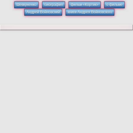
Шевкуненко
биография
фильм «Кортик»
о фильме
Андрей Войновский
книги Андрея Войновского