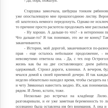
- Да, пора, пожалуй.
Старушка замолчала, шебурша тонким рябинов
уже опостылевшую мне прошлогоднюю листву. Вероят
ей захотелось немного передохнуть. Однако не исключе
то причине просто расхотела продолжать мне рассказы
- Ну хорошо. А дальше-то что? - в нетерпении пы
Что дальше-то? Я так понимаю, это же не конец? Та
заканчиваются.
- Истории, мой дорогой, заканчиваются по-разном
прав - еще осталось небольшое продолжение, - н
невозмутимо ответила она. - Да, с тех пор Острого
жизнь как бы на две составляющих: днем работ
одержимый. Строил дороги, клиники. А вечером, бу
мчался домой к своей приемной дочери. И так каждый
неделю обязательно находил время, чтобы съездить н
и чету Зямкиных навестить заодно. Их, как понимаешь
рядом. И Леню, кстати, тоже.
Несколько раз встречал на кладбище Лил
разговаривали, и ее уже заметная беременность то л
осознанно была оставлена им без внимания. А она и 