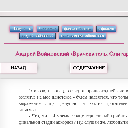
Шевкуненко
биография
фильм «Кортик»
о фильме
Андрей Войновский
книги Андрея Войновского
Андрей
Войновский
«
Врачеватель. Олигар
НАЗАД
СОДЕРЖАНИЕ
Оторвав, наконец, взгляд от прошлогодней листв
взглянув на мое идиотское - будем надеяться, что толь
выражение лица, радушно и как-то трогательн
засмеялась:
- Что, милый моему сердцу терпеливый грибнич
финальной стадии аккордов? Ну, слушай же, любопыт