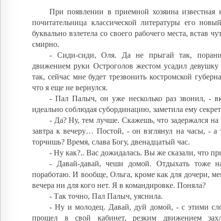
При появлении в приемной хозяина известная н
почитательница классической литературы его новый
буквально взлетела со своего рабочего места, встав чу
смирно.
- Сиди-сиди, Оля. Да не прыгай так, поран
движением руки Остроголов жестом усадил девушку о
так, сейчас мне будет трезвонить костромской губерна
что я еще не вернулся.
- Пал Палыч, он уже несколько раз звонил, - 
идеально соблюдая субординацию, заметила ему секрет
- Да? Ну, тем лучше. Скажешь, что задержался на
завтра к вечеру… Постой, - он взглянул на часы, - а 
торчишь? Время, слава Богу, двенадцатый час.
- Ну как?.. Вас дожидалась. Вы же сказали, что пр
- Давай-давай, чеши домой. Отдыхать тоже н
поработаю. И вообще, Ольга, кроме как для дочери, ме
вечера ни для кого нет. Я в командировке. Поняла?
- Так точно, Пал Палыч, уяснила.
- Ну и молодец. Давай, дуй домой, - с этими с
прошел в свой кабинет, резким движением зах