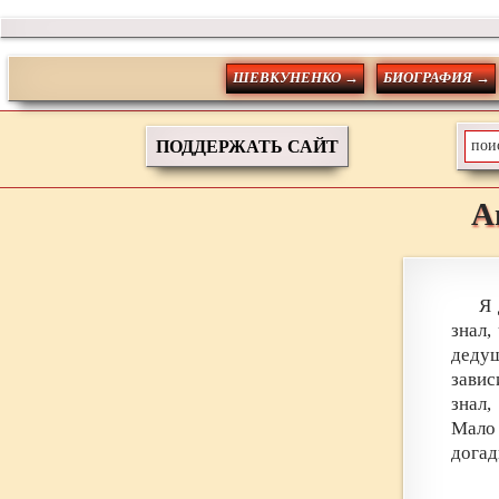
ШЕВКУНЕНКО →
БИОГРАФИЯ →
ПОДДЕРЖАТЬ САЙТ
А
Я 
знал,
дедуш
завис
знал,
Мало 
догад