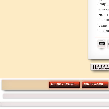
стар
или н
мог п
спешк
один 
часов
НАЗА
ШЕВКУНЕНКО →
БИОГРАФИЯ →