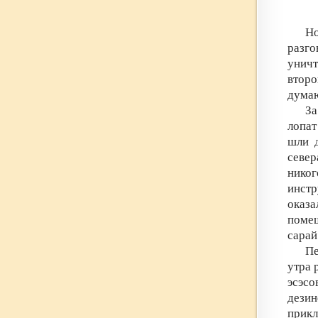
Но
разг
уничт
второ
думаю
За
лопат
шли д
север
нико
инст
оказа
помещ
сарай
Пе
утра 
эсэс
дези
прикл