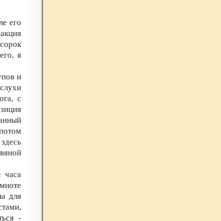
ле его
акция
 сорок
его, я
упов и
 слухи
ога, с
изиция
анный
потом
 здесь
овяной
е часа
емноте
ы для
тами,
ться -