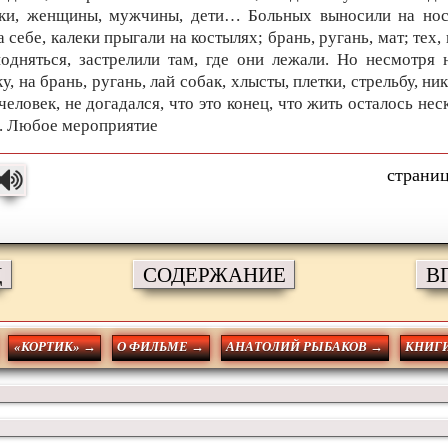
ики, женщины, мужчины, дети… Больных выносили на нос
а себе, калеки прыгали на костылях; брань, ругань, мат; тех, 
одняться, застрелили там, где они лежали. Но несмотря 
у, на брань, ругань, лай собак, хлысты, плетки, стрельбу, ник
человек, не догадался, что это конец, что жить осталось нес
. Любое мероприятие
Д
СОДЕРЖАНИЕ
В
«КОРТИК» →
О ФИЛЬМЕ →
АНАТОЛИЙ РЫБАКОВ →
КНИГИ