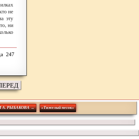
илках
кто не
на эту
то, ни
колько
247
ПЕРЕД
 А. РЫБАКОВА →
«Тяжелый песок»