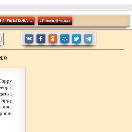
 А. РЫБАКОВА →
«Тяжелый песок»
к»
Сарру,
овор с
дать в
Сарру,
понял.
Гриши,