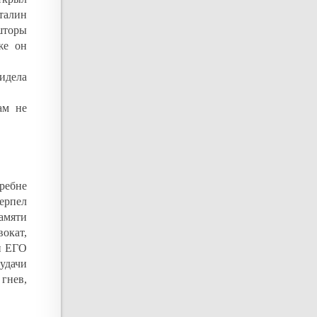
Сталин
шторы
же он
идела
ам не
ребне
терпел
амяти
окат,
и ЕГО
удачи
гнев,