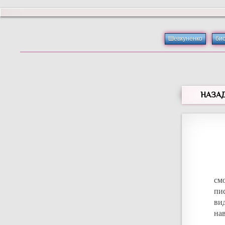
Шевкуненко
би
НАЗА
см
пи
ви
на