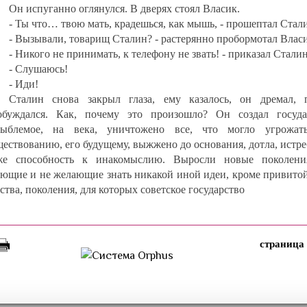
Он испуганно оглянулся. В дверях стоял Власик.
- Ты что… твою мать, крадешься, как мышь, - прошептал Стал
- Вызывали, товарищ Сталин? - растерянно пробормотал Власи
- Никого не принимать, к телефону не звать! - приказал Сталин
- Слушаюсь!
- Иди!
Сталин снова закрыл глаза, ему казалось, он дремал, 
обуждался. Как, почему это произошло? Он создал госуда
зыблемое, на века, уничтожено все, что могло угрожат
ществованию, его будущему, выжжено до основания, дотла, истр
же способность к инакомыслию. Выросли новые поколени
ающие и не желающие знать никакой иной идеи, кроме привитой
ства, поколения, для которых советское государство