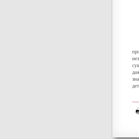
пр
не
су
да
зн
дет