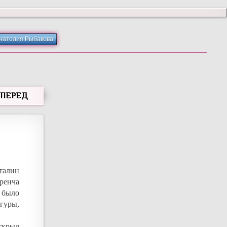
Анатолия Рыбакова
ВПЕРЕД
талин
ренча
е было
гуры,
ткрыл