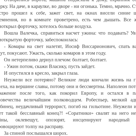
рку. На даче, в караулке, во дворе - ни огонька. Темно, мрачно. 
стро прошел к себе, зажег свет, на окнах висели синие 
темнения, но в комнате проветрено, есть чем дышать. Все 
иоткрыл форточку, хотелось больше воздуха.
Вошла Валечка, справиться насчет ужина: что подавать? Ув
иоткрытую форточку, забеспокоилась:
- Комары на свет налетят, Иосиф Виссарионович, спать в
ут, покусают. Ужасть, сколько комаров в этом году.
Он нетерпеливо дернул плечом: болтает, болтает.
- Ужин потом, скажи Власику, пусть зайдет.
И опустился в кресло, закрыл глаза.
Неужели все потеряно? Великие люди кончали жизнь на г
пеха, на вершине славы, потому они и бессмертны. Наполеон по
ражение после того, как покорил Европу, и остался в п
ловечества величайшим полководцем. Робеспьер, мелкий адв
обинец, неудачливый террорист, погиб на гильотине. Неужели 
ет такой бесславный конец?! «Соратники» свалят на него не
йны, оклевещут, опозорят, инсценируют народный 
ровоцируют толпу на расправу.
За спиной послышался шорох.