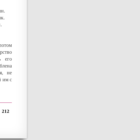
ин.
к.
.
потом
рство
ь его
еблена
я, не
 им с
212