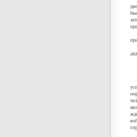
две
бы
за
пр
пр
дад
ус
по
че
як
жд
во
сп