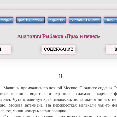
ография
фильм «Кортик»
о фильме
Анатолий Рыбаков
книги 
Анатолий
Рыбаков
«
Прах и пепел
»
Д
СОДЕРЖАНИЕ
11
Машины промчались по ночной Москве. С заднего сиденья С
отрел в спины водителя и охранника, сжимал в кармане ф
столет. Чуть отодвинул край занавески, но за окном ничего н
дно, Москва затемнена. На перекрестках мелькали чьи-то фи
верное, милиционеры-регулировщики.
Отворились ворота, машина подъехала к дому, охранник о