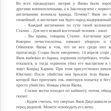
Во всех предыдущих лагерях у Якова были хоро
другими военнопленными, а в Заксенхаузене с первог
англичанами возникла вражда. Почему? Яков по х
спокойный, и англичане как будто народ выдержанны
- Каждый англичанин по сути своей колонизат
Сталин. - Для него всякий восточный человек - азиат.
- Вы правы, товарищ Сталин. Англичане кри
Кокорин нечистоплотны, пачкают уборную и 
Обвиняли Якова в том, что он вел среди них к
пропаганду. Ссоры были ежедневно, 14 апреля ссора
Яков выбежал из барака, охранник потребовал, чтобы 
отказался, и тогда охранник убил его выстрелом в 
зовут Конрад Харвик. При этом присутствовал начал
Юнглинг. После убийства они бросили тело Якова 
которой был пропущен ток, имитируя попытку к бегст
просто убийство. Немцы убили Якова.
Сталин молча походил по кабинету, потом, обход
сказал:
- Будем считать, что смертью Яков Джугашвили 
перед родиной. Можете освободить его жену.