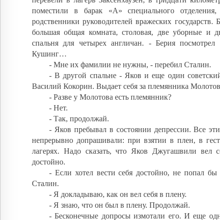
поместили в барак «А» специального отделения,
родственники руководителей вражеских государств. 
большая общая комната, столовая, две уборные и д
спальня для четырех англичан. - Берия посмотрел 
Кушинг…
- Мне их фамилии не нужны, - перебил Сталин.
- В другой спальне - Яков и еще один советск
Василий Кокорин. Выдает себя за племянника Молотов
- Разве у Молотова есть племянник?
- Нет.
- Так, продолжай.
- Яков пребывал в состоянии депрессии. Все эти
непрерывно допрашивали: при взятии в плен, в гест
лагерях. Надо сказать, что Яков Джугашвили вел с
достойно.
- Если хотел вести себя достойно, не попал бы 
Сталин.
- Я докладываю, как он вел себя в плену.
- Я знаю, что он был в плену. Продолжай.
- Бесконечные допросы измотали его. И еще одн