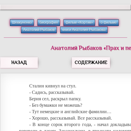
Шевкуненко
биография
фильм «Кортик»
о фильме
Анатолий Рыбаков
книги Анатолия Рыбакова
Анатолий
Рыбаков
«
Прах и п
НАЗАД
СОДЕРЖАНИЕ
Сталин кивнул на стул.
- Садись, рассказывай.
Берия сел, раскрыл папку.
- Без бумажки не можешь?
- Тут немецкие и английские фамилии…
- Хорошо, рассказывай. Все рассказывай.
- В конце сорок второго года, - начал докладыва
перевели в лагерь Заксенхаузен, в тридцати километ