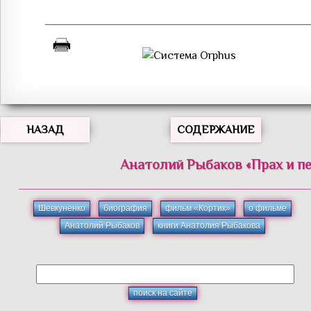
НАЗАД
СОДЕРЖАНИЕ
Анатолий
Рыбаков
«
Прах и п
Шевкуненко
биография
фильм «Кортик»
о фильме
Анатолий Рыбаков
книги Анатолия Рыбакова