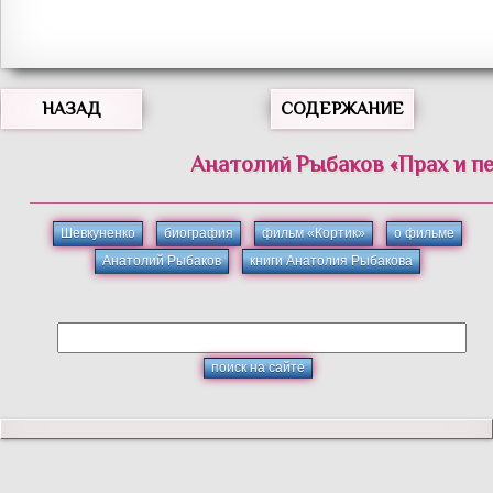
НАЗАД
СОДЕРЖАНИЕ
Анатолий
Рыбаков
«
Прах и п
Шевкуненко
биография
фильм «Кортик»
о фильме
Анатолий Рыбаков
книги Анатолия Рыбакова