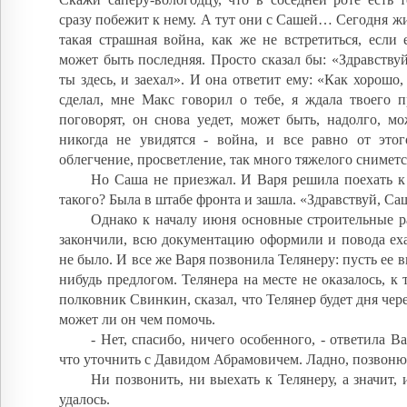
сразу побежит к нему. А тут они с Сашей… Сегодня жив
такая страшная война, как же не встретиться, если 
может быть последняя. Просто сказал бы: «Здравствуй,
ты здесь, и заехал». И она ответит ему: «Как хорошо,
сделал, мне Макс говорил о тебе, я ждала твоего п
поговорят, он снова уедет, может быть, надолго, м
никогда не увидятся - война, и все равно от этог
облегчение, просветление, так много тяжелого сниметс
Но Саша не приезжал. И Варя решила поехать к
такого? Была в штабе фронта и зашла. «Здравствуй, С
Однако к началу июня основные строительные р
закончили, всю документацию оформили и повода еха
не было. И все же Варя позвонила Телянеру: пусть ее 
нибудь предлогом. Телянера на месте не оказалось, к
полковник Свинкин, сказал, что Телянер будет дня чере
может ли он чем помочь.
- Нет, спасибо, ничего особенного, - ответила Вар
что уточнить с Давидом Абрамовичем. Ладно, позвоню 
Ни позвонить, ни выехать к Телянеру, а значит, 
удалось.