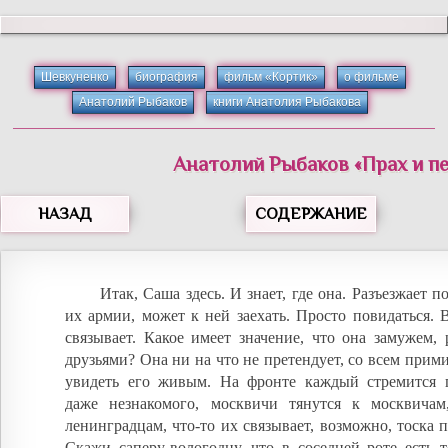
Шевкуненко
биография
фильм «Кортик»
о фильме
Анатолий Рыбаков
книги Анатолия Рыбакова
Анатолий
Рыбаков
«
Прах и п
НАЗАД
СОДЕРЖАНИЕ
Итак, Саша здесь. И знает, где она. Разъезжает п
их армии, может к ней заехать. Просто повидаться. 
связывает. Какое имеет значение, что она замужем, 
друзьями? Она ни на что не претендует, со всем прими
увидеть его живым. На фронте каждый стремится п
даже незнакомого, москвичи тянутся к москвича
ленинградцам, что-то их связывает, возможно, тоска 
Скажи саперу-вологодцу, что в соседней роте есть 