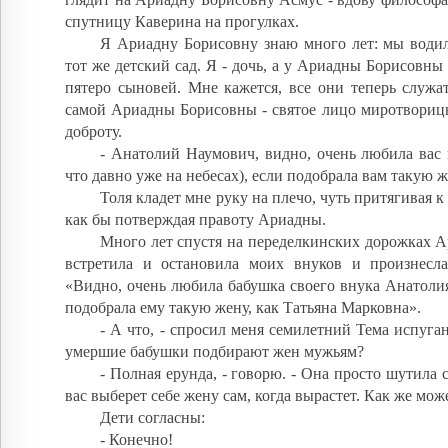
спутницу Каверина на прогулках.
Я Ариадну Борисовну знаю много лет: мы водил
тот же детский сад. Я - дочь, а у Ариадны Борисовны
пятеро сыновей. Мне кажется, все они теперь служа
самой Ариадны Борисовны - святое лицо миротворицы
доброту.
- Анатолий Наумович, видно, очень любила вас 
что давно уже на небесах), если подобрала вам такую ж
Толя кладет мне руку на плечо, чуть притягивая к
как бы потверждая правоту Ариадны.
Много лет спустя на переделкинских дорожках 
встретила и остановила моих внуков и произнесл
«Видно, очень любила бабушка своего внука Анатоли
подобрала ему такую жену, как Татьяна Марковна».
- А что, - спросил меня семилетний Тема испуган
умершие бабушки подбирают жен мужьям?
- Полная ерунда, - говорю. - Она просто шутила 
вас выберет себе жену сам, когда вырастет. Как же мож
Дети согласны:
- Конечно!