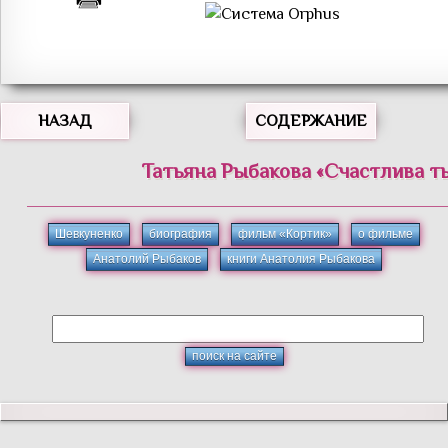
НАЗАД
СОДЕРЖАНИЕ
Татьяна
Рыбакова
«
Счастлива ты
Шевкуненко
биография
фильм «Кортик»
о фильме
Анатолий Рыбаков
книги Анатолия Рыбакова