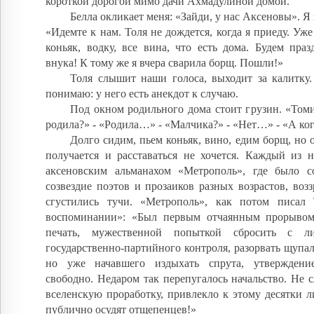
короткой дорогой мимо дачи Ахмадулиной домой.
Белла окликает меня: «Зайди, у нас Аксеновы». Я
«Идемте к нам. Толя не дождется, когда я приеду. Уже
коньяк, водку, все вина, что есть дома. Будем пра
внука! К тому же я вчера сварила борщ. Пошли!»
Толя слышит наши голоса, выходит за калитку.
понимаю: у него есть анекдот к случаю.
Под окном родильного дома стоит грузин. «Томик
родила?» - «Родила…» - «Малчика?» - «Нет…» - «А ког
Долго сидим, пьем коньяк, вино, едим борщ, но о
получается и расставаться не хочется. Каждый из н
аксеновским альманахом «Метрополь», где было с
созвездие поэтов и прозаиков разных возрастов, воз
сгустились тучи. «Метрополь», как потом писал
воспоминании»: «Был первым отчаянным прорывом
печать, мужественной попыткой сбросить с л
государственно-партийного контроля, разорвать щупа
но уже начавшего издыхать спрута, утверждени
свободно. Недаром так перепугалось начальство. Не 
вселенскую проработку, привлекло к этому десятки л
публично осудят отщепенцев!»