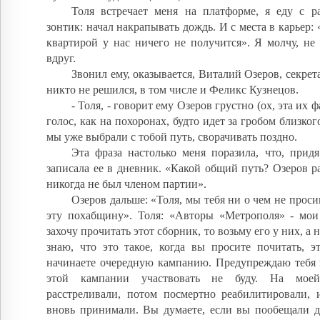
Толя встречает меня на платформе, я еду с р
зонтик: начал накрапывать дождь. И с места в карьер:
квартирой у нас ничего не получится». Я молчу, не
вдруг.
Звонил ему, оказывается, Виталий Озеров, секрет
никто не решился, в том числе и Феликс Кузнецов.
- Толя, - говорит ему Озеров грустно (ох, эта их ф
голос, как на похоронах, будто идет за гробом близкого
мы уже выбрали с тобой путь, сворачивать поздно.
Эта фраза настолько меня поразила, что, прид
записала ее в дневник. «Какой общий путь? Озеров р
никогда не был членом партии».
Озеров дальше: «Толя, мы тебя ни о чем не проси
эту похабщину». Толя: «Авторы «Метрополя» - мои 
захочу прочитать этот сборник, то возьму его у них, а н
знаю, что это такое, когда вы просите почитать, э
начинаете очередную кампанию. Предупреждаю тебя и
этой кампании участвовать не буду. На мое
расстреливали, потом посмертно реабилитировали, 
вновь принимали. Вы думаете, если вы пообещали да