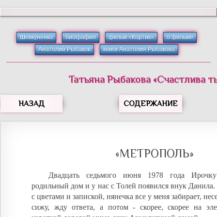
Шевкуненко
биография
фильм «Кортик»
о фильме
Анатолий Рыбаков
книги Анатолия Рыбакова
Татьяна
Рыбакова
«
Счастлива ты
НАЗАД
СОДЕРЖАНИЕ
«МЕТРОПОЛЬ»
Двадцать седьмого июня 1978 года Ирочк
родильный дом и у нас с Толей появился внук Данила. 
с цветами и запиской, нянечка все у меня забирает, несе
сижу, жду ответа, а потом - скорее, скорее на эл