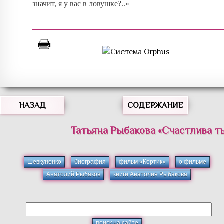
значит, я у вас в ловушке?..»
НАЗАД
СОДЕРЖАНИЕ
Татьяна
Рыбакова
«
Счастлива ты
Шевкуненко
биография
фильм «Кортик»
о фильме
Анатолий Рыбаков
книги Анатолия Рыбакова