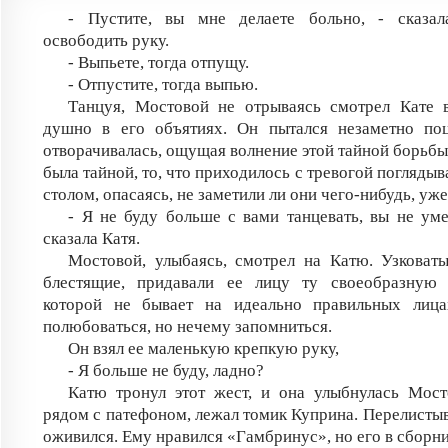
- Пустите, вы мне делаете больно, - сказал
освободить руку.
- Выпьете, тогда отпущу.
- Отпустите, тогда выпью.
Танцуя, Мостовой не отрываясь смотрел Кате в
душно в его объятиях. Он пытался незаметно поц
отворачивалась, ощущая волнение этой тайной борьбы.
была тайной, то, что приходилось с тревогой поглядыв
столом, опасаясь, не заметили ли они чего-нибудь, уж
- Я не буду больше с вами танцевать, вы не умее
сказала Катя.
Мостовой, улыбаясь, смотрел на Катю. Узковаты
блестящие, придавали ее лицу ту своеобразную в
которой не бывает на идеально правильных лица
полюбоваться, но нечему запомниться.
Он взял ее маленькую крепкую руку,
- Я больше не буду, ладно?
Катю тронул этот жест, и она улыбнулась Мост
рядом с патефоном, лежал томик Куприна. Перелистыв
оживился. Ему нравился «Гамбринус», но его в сборни