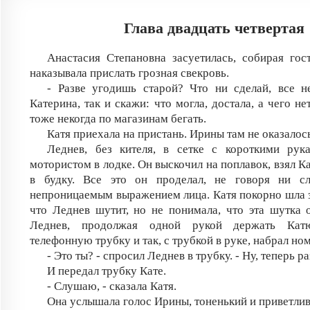
Глава двадцать четвертая
Анастасия Степановна засуетилась, собирая гос
наказывала прислать грозная свекровь.
- Разве угодишь старой? Что ни сделай, все н
Катерина, так и скажи: что могла, достала, а чего нет
тоже некогда по магазинам бегать.
Катя приехала на пристань. Ирины там не оказалос
Леднев, без кителя, в сетке с короткими рука
мотористом в лодке. Он выскочил на поплавок, взял Ка
в будку. Все это он проделал, не говоря ни сл
непроницаемым выражением лица. Катя покорно шла з
что Леднев шутит, но не понимала, что эта шутка о
Леднев, продолжая одной рукой держать Кат
телефонную трубку и так, с трубкой в руке, набрал но
- Это ты? - спросил Леднев в трубку. - Ну, теперь р
И передал трубку Кате.
- Слушаю, - сказала Катя.
Она услышала голос Ирины, тоненький и приветли