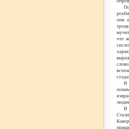
опров
По
реаби
они 
троц
мучит
что ж
систе
харак
выра
слово
вспо
созда
В 
поним
извра
людям
В 
Стал
Кавер
приш