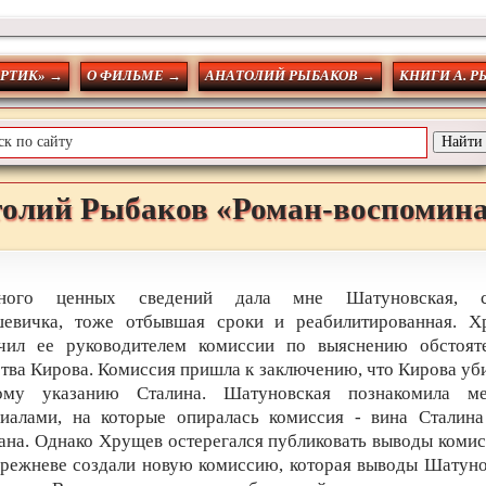
ОРТИК» →
О ФИЛЬМЕ →
АНАТОЛИЙ РЫБАКОВ →
КНИГИ А. 
толий
Рыбаков
«Роман-воспомин
ного ценных сведений дала мне Шатуновская, с
шевичка, тоже отбывшая сроки и реабилитированная. Х
ачил ее руководителем комиссии по выяснению обстояте
тва Кирова. Комиссия пришла к заключению, что Кирова уб
ому указанию Сталина. Шатуновская познакомила м
риалами, на которые опиралась комиссия - вина Сталина
ана. Однако Хрущев остерегался публиковать выводы комис
режневе создали новую комиссию, которая выводы Шатун