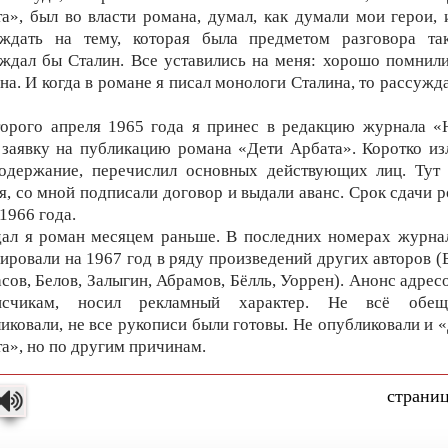
а», был во власти романа, думал, как думали мои герои, 
уждать на тему, которая была предметом разговора так
ждал бы Сталин. Все уставились на меня: хорошо помнил
на. И когда в романе я писал монологи Сталина, то рассужда
орого апреля 1965 года я принес в редакцию журнала «
заявку на публикацию романа «Дети Арбата». Коротко и
содержание, перечислил основных действующих лиц. Тут 
я, со мной подписали договор и выдали аванс. Срок сдачи 
 1966 года.
ал я роман месяцем раньше. В последних номерах журна
ировали на 1967 год в ряду произведений других авторов (
сов, Белов, Залыгин, Абрамов, Бёлль, Уоррен). Анонс адрес
исчикам, носил рекламный характер. Не всё обещ
иковали, не все рукописи были готовы. Не опубликовали и 
а», но по другим причинам.