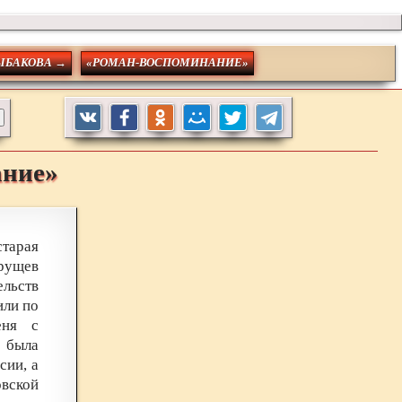
РЫБАКОВА →
«РОМАН-ВОСПОМИНАНИЕ»
ание»
тарая
рущев
льств
или по
еня с
 была
сии, а
овской