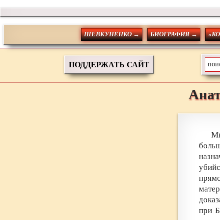
ШЕВКУНЕНКО →
БИОГРАФИЯ →
«К
ПОДДЕРЖАТЬ САЙТ
Ана
М
боль
назн
убийс
прям
мате
доказ
при Б