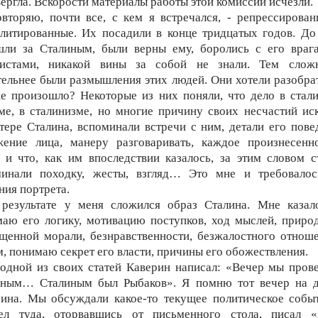
ергла. Вскорости материалы работы этой комиссии исчезли.
вторяю, почти все, с кем я встречался, - репрессирова
литированные. Их посадили в конце тридцатых годов. До
шли за Сталиным, были верны ему, боролись с его врага
кистами, никакой вины за собой не знали. Тем слож
ельнее были размышления этих людей. Они хотели разобрат
е произошло? Некоторые из них поняли, что дело в стал
ме, в сталинизме, но многие причину своих несчастий ис
тере Сталина, вспоминали встречи с ним, детали его пове
жение лица, манеру разговаривать, каждое произнесенн
 и что, как им впоследствии казалось, за этим словом с
минали походку, жесты, взгляд… Это мне и требовалос
ния портрета.
результате у меня сложился образ Сталина. Мне казало
аю его логику, мотивацию поступков, ход мыслей, приро
щенной морали, безнравственности, безжалостного отнош
, понимаю секрет его власти, причины его обожествления.
одной из своих статей Каверин написал: «Вечер мы пров
иным… Сталиным был Рыбаков». Я помню тот вечер на д
ина. Мы обсуждали какое-то текущее политическое собы
ел туда, оторвавшись от письменного стола, писал «