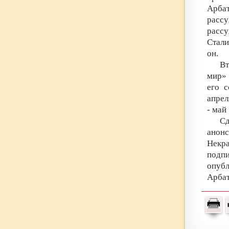
Арбат
расс
рассу
Стали
он.
Вт
мир» 
его 
апрел
- май
Сд
анонс
Некра
подп
опубл
Арбат