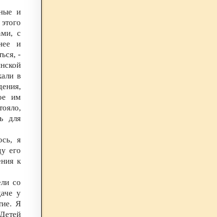
нные и
 этого
ми, с
нее и
ься, -
инской
кали в
дения,
ое им
тояло,
ь для
сь, я
ду его
ения к
ели со
аче у
тие. Я
Детей