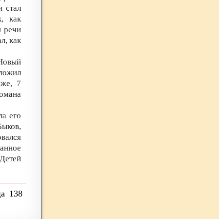
и стал
, как
и речи
л, как
Новый
зложил
же, 7
романа
ла его
Быков,
овался
анное
«Детей
138