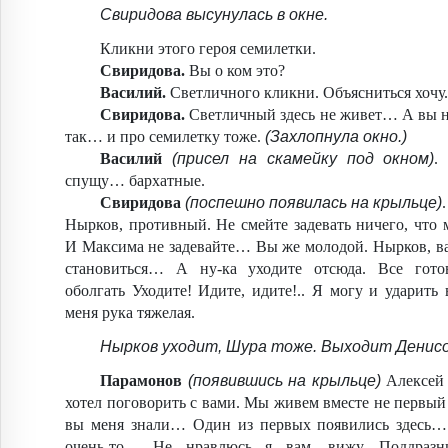
Свиридова высунулась в окне.
Кликни этого героя семилетки.
Свиридова.
Вы о ком это?
Василий.
Светличного кликни. Объясниться хочу.
Свиридова.
Светличный здесь не живет… А вы н
так… и про семилетку тоже.
(Захлопнула окно.)
Василий
(присел на скамейку под окном)
.
спущу… бархатные.
Свиридова
(поспешно появилась на крыльце)
Нырков, противный. Не смейте задевать ничего, что
И Максима не задевайте… Вы же молодой. Нырков, ва
становиться… А ну-ка уходите отсюда. Все гот
оболгать Уходите! Идите, идите!.. Я могу и ударит
меня рука тяжелая.
Нырков уходит, Шура тоже. Выходит Денисо
Парамонов
(появившись на крыльце)
Алексей 
хотел поговорить с вами. Мы живем вместе не первый 
вы меня знали… Один из первых появились здесь…
очень-то… Не нравлюсь я вам, вижу. Поддразн