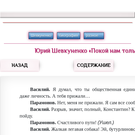
Шевкуненко
биография
разное…
Юрий
Шевкуненко
«
Покой нам толь
НАЗАД
СОДЕРЖАНИЕ
Василий.
Я думал, что ты общественная един
даже личность. А тебя прижали…
Парамонов.
Нет, меня не прижали. Я сам все сооб
Василий.
Разрыв, значит, полный, Константин? 
пойду.
Парамонов.
Счастливого пути!
(Ушел.)
Василий.
Жалкая легавая собака! Эй, бутурлиновс