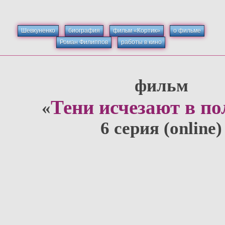
Шевкуненко
биография
фильм «Кортик»
о фильме
Роман Филиппов
работы в кино
фильм
Тени исчезают в по
«
6 серия (online)