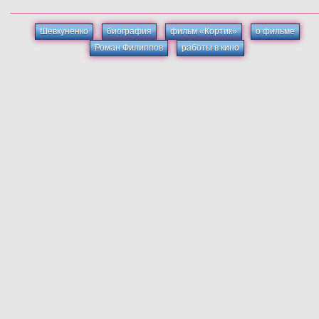
Шевкуненко
биография
фильм «Кортик»
о фильме
Роман Филиппов
работы в кино