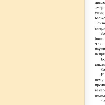
дипло
амери
слова
Может
Элиз
амери
Зо
bonni
что о
научи
непр
Ес
англи
Зо
На
нему
пред
вече
полож
- 