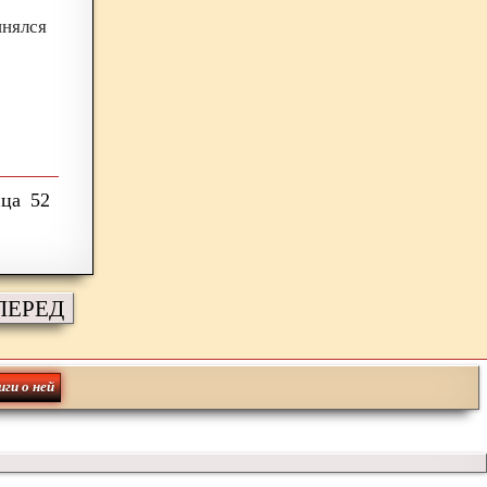
нялся
52
ПЕРЕД
иги о ней