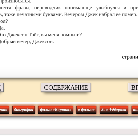
 произносятся.
рочтя фразы, переводчик понимающе улыбнулся и при
ь, тоже печатными буквами. Вечером Джек набрал ее помер.
Зоя?
Да.
Это Джексон Тэйт, вы меня помните?
Добрый вечер, Джексон.
Д
СОДЕРЖАНИЕ
В
енко
биография
фильм «Кортик»
о фильме
Зоя Фёдорова
кн