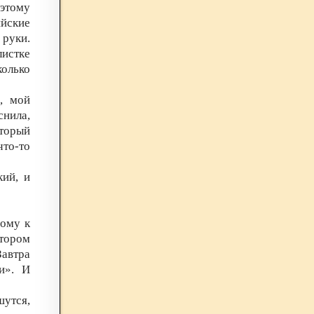
 этому
ийские
 руки.
листке
олько
, мой
снила,
оторый
что-то
кий, и
ому к
тором
автра
и». И
шутся,