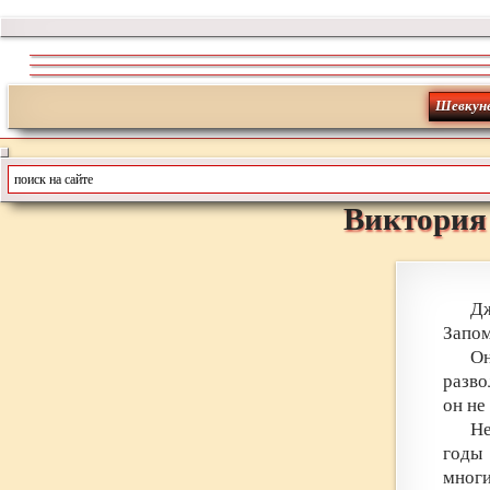
Шевкун
Виктория
Д
Запом
Он
разво
он не
Не
годы 
мног