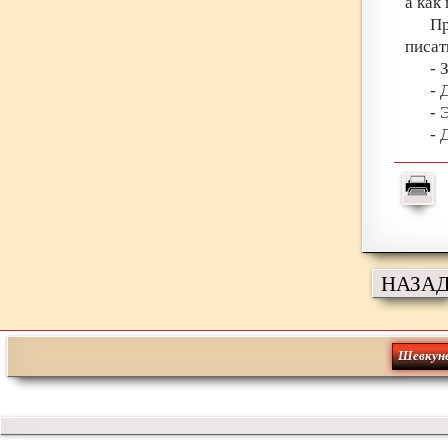
а как
П
писат
- 
- 
- 
- 
НАЗА
Шевкун