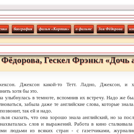
енко
биография
фильм «Кортик»
о фильме
Зоя Фёдорова
кн
Фёдорова
,
Гескел
Фрэнкл
«
Дочь 
жексон. Джексон какой-то Тетт. Ладно, Джексон, и хв
нить хотя бы это.
а улыбнулась в темноте, вспомнив их встречу. Надо же бы
лноваться, забыла даже те английские слова, которые знала
 позвонит, так ей и надо.
льзя сказать, что она хорошо знала английский, но за пос
нахваталась слов и выражений. Работа в кино сталкивала
ими людьми из всяких стран - с газетчиками, журналис