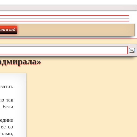
иги о ней
адмирала
»
атит.
ло так
. Если
ледние
 ее со
тами,