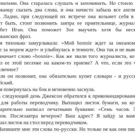
матами. Она старалась слушать и запоминать. Но стоило
канцу сказать два слова, и она начисто забыла все англ
. Ладно, при следующей их встрече она возьмет себя в
 быть, стоит позвонить завтра ее приятельнице, журна
абет Иган. Она поможет Зое выучить хотя бы неск
канских фраз.
я тихонько замурлыкала: «Мой bonnie ждет за океаном
e за морем ждет» и улыбнулась в темноте. Она так и не выя
значает слово «bonnie». Как же звали того журналиста, к
л ее этой песенке на каком-то приеме? А что, если это 
иличное?
ли он позвонит, она обязательно купит словари - и русс
йский.
я повернулась на бок и мгновенно заснула.
 следующий день Джексон обратился к прикомандированн
 для работы переводчику. Вытащил листок бумаги, на ко
варительно написал печатными буквами: «Семь часов. З
ром. Послезавтра вечером? Ваш адрес? Я зайду за вам
ил листок на стол перед переводчиком.
Напишите мне эти слова по-русски. Но только не как они пи