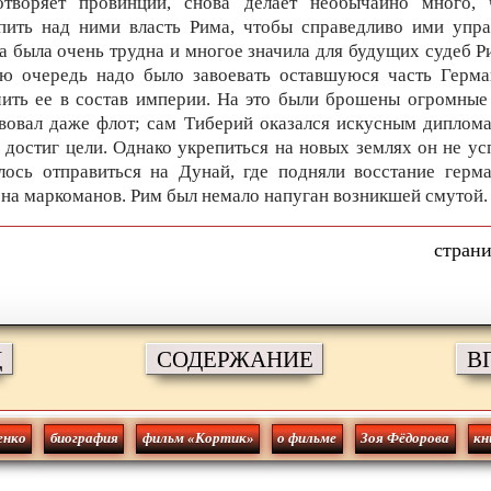
отворяет провинции, снова делает необычайно много, 
пить над ними власть Рима, чтобы справедливо ими упра
а была очень трудна и многое значила для будущих судеб Р
ую очередь надо было завоевать оставшуюся часть Герма
ить ее в состав империи. На это были брошены огромные
вовал даже флот; сам Тиберий оказался искусным диплом
 достиг цели. Однако укрепиться на новых землях он не у
ось отправиться на Дунай, где подняли восстание герм
на маркоманов. Рим был немало напуган возникшей смутой.
Д
СОДЕРЖАНИЕ
В
енко
биография
фильм «Кортик»
о фильме
Зоя Фёдорова
кн