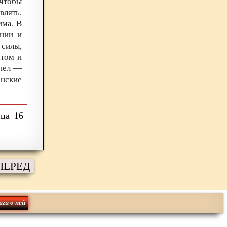
чтобы
влять.
има. В
нии и
 силы,
атом и
спел —
анские
16
ПЕРЕД
иги о ней