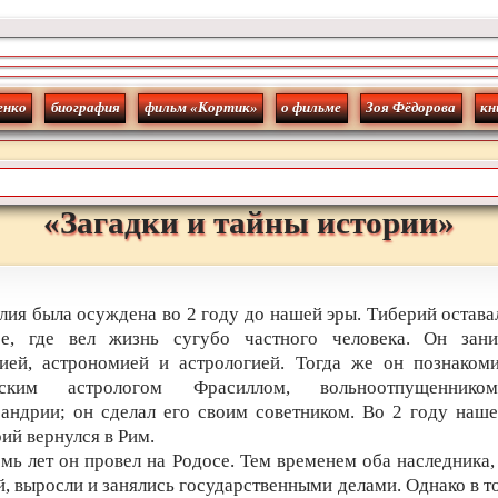
енко
биография
фильм «Кортик»
о фильме
Зоя Фёдорова
кн
«
Загадки и тайны истории
»
ия была осуждена во 2 году до нашей эры. Тиберий остава
се, где вел жизнь сугубо частного человека. Он зани
ией, астрономией и астрологией. Тогда же он познаком
еским астрологом Фрасиллом, вольноотпущенник
андрии; он сделал его своим советником. Во 2 году наш
ий вернулся в Рим.
мь лет он провел на Родосе. Тем временем оба наследника,
, выросли и занялись государственными делами. Однако в то