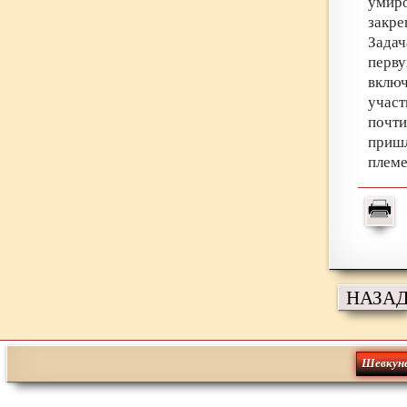
умир
закре
Задач
перв
включ
участ
почти
пришл
племе
НАЗА
Шевкун