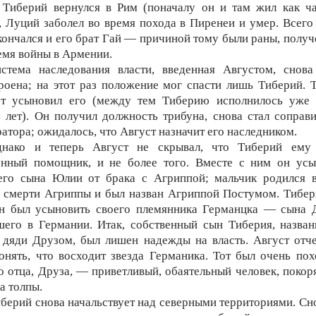
 Тиберий вернулся в Рим (поначалу он и там жил как ч
, Луций заболел во время похода в Пиренеи и умер. Всего
кончался и его брат Гай — причиной тому были раны, полу
емя войны в Армении.
стема наследования власти, введенная Августом, снова
роена; на этот раз положение мог спасти лишь Тиберий. 
ст усыновил его (между тем Тиберию исполнилось уже 
 лет). Он получил должность трибуна, снова стал соправ
атора; ожидалось, что Август назначит его наследником.
днако и теперь Август не скрывал, что Тиберий ему
енный помощник, и не более того. Вместе с ним он усы
ьего сына Юлии от брака с Агриппой; мальчик родился в
 смерти Агриппы и был назван Агриппой Постумом. Тибе
ан был усыновить своего племянника Германцка — сына Д
его в Германии. Итак, собственный сын Тиберия, назва
 дяди Друзом, был лишен надежды на власть. Август отч
онять, что восходит звезда Германика. Тот был очень по
о отца, Друза, — приветливый, обаятельный человек, поко
а толпы.
берий снова начальствует над северными территориями. Сн