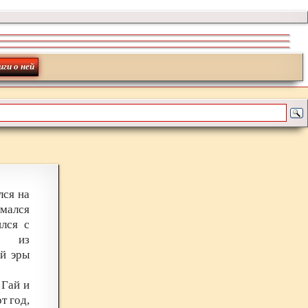
иги о ней
лся на
мался
ился с
ом из
ей эры
 Гай и
т год,