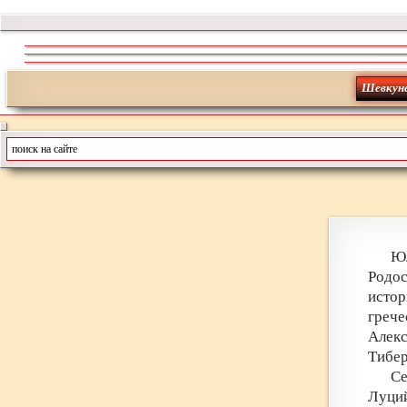
Шевкун
Юл
Родо
истор
греч
Алекс
Тибер
Се
Луций