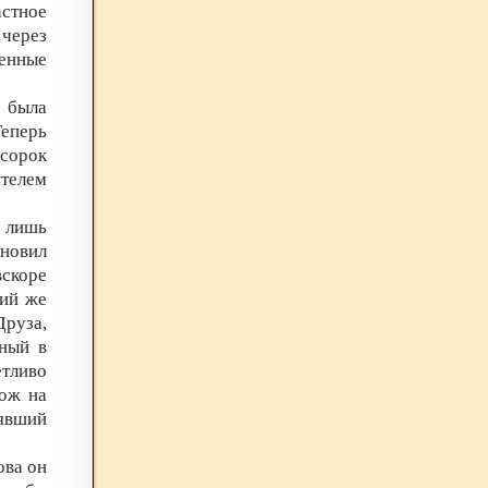
астное
 через
ченные
 была
Теперь
сорок
ителем
 лишь
новил
скоре
рий же
руза,
нный в
етливо
хож на
рявший
ова он