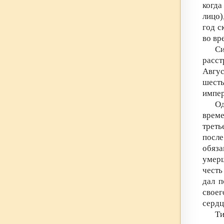
когда
лицо)
год с
во вр
Си
расст
Авгу
шесть
импер
О
врем
трет
после
обяз
умерш
честь
дал п
своег
сердц
Ти