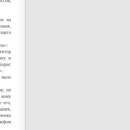
ссия,
он на
иков,
ущего
ла»:
ректор
ону и
Борис
».
 мало
в; он
, кому
 его,
ашев,
ченко
шефом