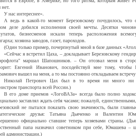
авится в Европе, в Америке, но того ритма, которым живет Ро
 нет.
У нас интереснее».
А ведь в какой-то момент Березовскому почудилось, что 
мом деле добился исполнения своей мечты. Десятки чиновн
путатов, бизнесменов искали теперь расположения всемог
гарха; хозяина заводов, газет, пароходов.
(Один только пример, почерпнутый мной в базе данных «Атол
«Сейчас я встретил Цаха, – докладывает Березовскому генди
эрофлота" маршал Шапошников. – Он отозвал меня в стор
ворит: Евгений Иванович, посодействуй мне тому, чтобы 
рамович вышел на меня, а то мы постоянно откладываем встречу
Николай Петрович Цах был в то время ни много ни
нистром транспорта всей России.)
В его доме приемов «ЛогоВАЗа» всегда было полно ходоко
ециально заставлял ждать себя часами; пожалуй, единственными
резовский не пытался показать свою значимость, были главные
ратегические друзья: Татьяна Дьяченко и Валентин Юм
вершенно официально ставшие теперь хозяевами страны. (Дья
бственный папа назначил советником при себе, Юмашева – 
оей администрации.)