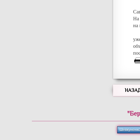
Са
На
на 
уж
об
пос
НАЗА
"Бер
Шевкуненк