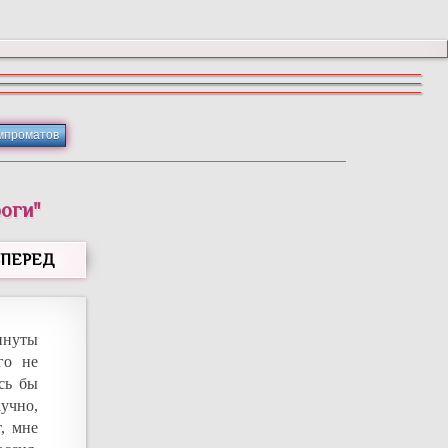
мпроматов
роги"
ВПЕРЕД
инуты
го не
сь бы
кучно,
, мне