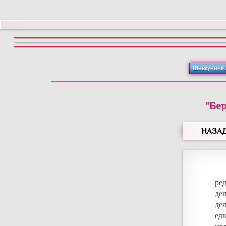
Шевкуненк
"Бер
НАЗА
ре
де
де
ед