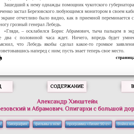
Зашедший к нему однажды помощник чукотского губернатора
вченко застал Березовского любующимся монитором в своем каб
 экране отчетливо было видно, как в приемной переминается с
ногу грозный генерал Лебедь.
«Гляди, – осклабился Борис Абрамович, тыча пальцем в экр
е два с половиной часа ждет. Ничего, впредь будет умне
ъяснил, что Лебедь якобы сделал какое-то громкое заявлени
оветовавшись наперед с ним; пусть знает теперь свое место.
Д
СОДЕРЖАНИЕ
Александр Хинштейн
езовский и Абрамович. Олигархи с большой до
о
биография
фильмы о нём
программа «Лихие 90-е»
Война ко