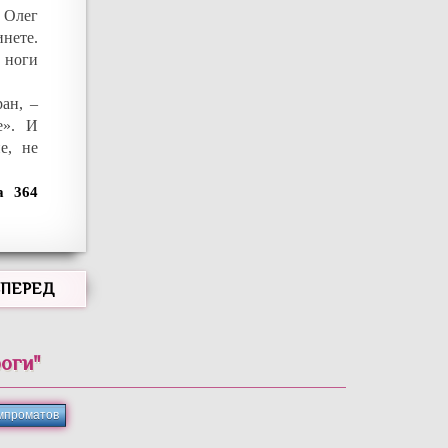
 Олег
инете.
 ноги
ан, –
е». И
е, не
364
ВПЕРЕД
роги"
мпроматов