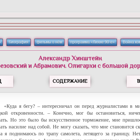
о
биография
фильмы о нём
программа «Лихие 90-е»
Война ко
Александр Хинштейн
езовский и Абрамович. Олигархи с большой до
Д
СОДЕРЖАНИЕ
«Куда я бегу? – интересничал он перед журналистами в м
дкой откровенности. – Конечно, мог бы остановиться, ниче
лать. Но это было бы искусственное торможение, мне пришло
лать насилие над собой. Не могу сказать, что мне становится с
ва я поднимаюсь по трапу самолета, летящего за границу. Нет