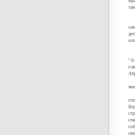
нр
там
са
де
оли
"А
го
Аб
ми
сп
Бе
ст
со
со
св