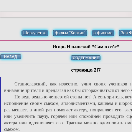
Шевкуненко
фильм "Кортик"
о фильме
Зоя 
Игорь Ильинский "Сам о себе"
НАЗАД
СОДЕРЖАНИЕ
страница 217
Станиславский, как известно, учил своих учеников 
внимание зрителя и предлагал как бы отгораживаться от него 
Но ведь реально четвертой стены нет! А есть зритель, ко
исполнение своим смехом, аплодисментами, кашлем и шорох
раз мешает, а иной раз помогает актеру, поправляет его, зас
или увеличить паузу, горячей или спокойней проводить сце
актера или вдохновляет его. Трагика можно вдохновить см
смехом.