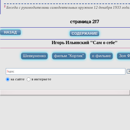
2
Беседа с руководителями самодеятельных кружков 12 декабря 1933 года
страница 217
НАЗАД
СОДЕРЖАНИЕ
Игорь Ильинский "Сам о себе"
Шевкуненко
фильм "Кортик"
о фильме
Зоя 
на сайте
в интернете