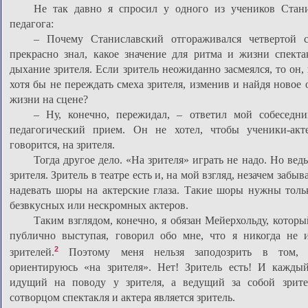
Не так давно я спросил у одного из учеников Стани
педагога:
– Почему Станиславский отгораживался четвертой 
прекрасно знал, какое значение для ритма и жизни спект
дыхание зрителя. Если зритель неожиданно засмеялся, то он, 
хотя бы не переждать смеха зрителя, изменив и найдя новое
жизни на сцене?
– Ну, конечно, пережидал, – ответил мой собеседни
педагогический прием. Он не хотел, чтобы ученики-акт
говорится, на зрителя.
Тогда другое дело. «На зрителя» играть не надо. Но ведь
зрителя. Зритель в театре есть и, на мой взгляд, незачем забыв
надевать шоры на актерские глаза. Такие шоры нужны толь
безвкусных или нескромных актеров.
Таким взглядом, конечно, я обязан Мейерхольду, который
публично выступая, говорил обо мне, что я никогда не 
2
зрителей.
Поэтому меня нельзя заподозрить в том, 
ориентируюсь «на зрителя». Нет! Зритель есть! И каждый
идущий на поводу у зрителя, а ведущий за собой зрител
сотворцом спектакля и актера является зритель.