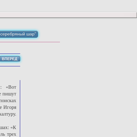
 серебряный шар"
ВПЕРЕД
»: «Вот
е пишут
поисках
е Игоря
алтуру.
шах: «К
ль трех