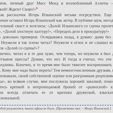
онов, личный друг Мисс Менд и возлюбленный Аэлиты –
6
кий! Ждите! Скоро!»
ак рассказчик Игорь Ильинский весьма посредствен. Еще
ение оставил Игорь Ильинский как актер. В публике шум, него
тельный свист и возгласы: «Долой Ильинского со сцены пролет
», «Долой злостную халтуру!», «Передать дело в прокуратуру!»
 довольно примеров. Оглядываясь назад, я думаю: дыма без 
. Неужели я так плохо читал? Неужели я оглох и не слышал вс
ов «Долой со сцены!»?
нечно, читал я в те дни хуже, чем теперь, но неужели я был 
отзывов прессы? Думаю, что нет. И тогда я считал, что эти
ведливы. Конечно, в то время мне было тяжелее воспринимать 
я. Кому мне надо было верить? Тем немногочисленным друзьям, 
ризнавали, своей собственной оценке или разгромным рецензиям
ка», во всяком случае, мне послужила хорошей закалкой, помо
стись крепкой и непроницаемой броней от «разносной» к
ла всегда отличать ее от критики дружеской, взыскат
сиональной.
бой разумеется, таких афиш не было. (Примечание мое. – Игорь Ильинский.)