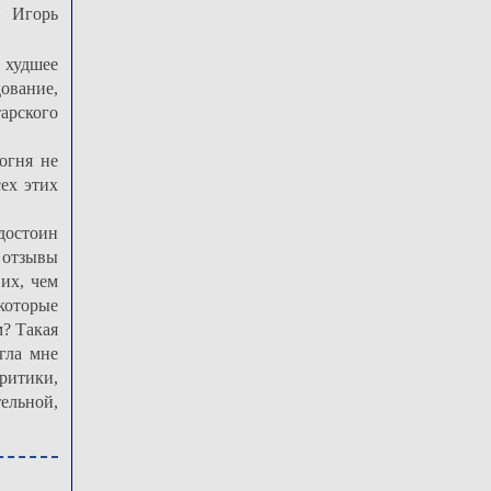
 Игорь
 худшее
дование,
арского
огня не
ех этих
достоин
 отзывы
их, чем
которые
? Такая
гла мне
ритики,
ельной,