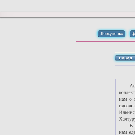
Шевкуненко
ф
НАЗАД
Ав
коллек
нам о 
идеоло
Ильинс
Халтуру
В 
нам ед