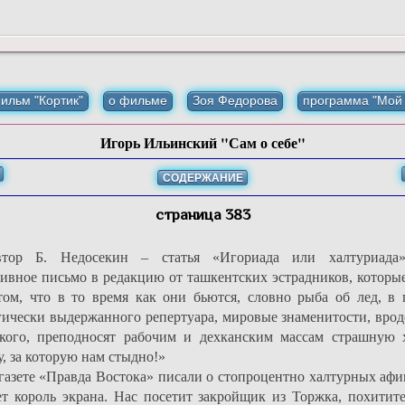
ильм "Кортик"
о фильме
Зоя Федорова
программа "Мой
Игорь Ильинский "Сам о себе"
СОДЕРЖАНИЕ
страница 383
тор Б. Недосекин – статья «Игориада или халтуриада
тивное письмо в редакцию от ташкентских эстрадников, которы
том, что в то время как они бьются, словно рыба об лед, в 
гически выдержанного репертуара, мировые знаменитости, врод
кого, преподносят рабочим и дехканским массам страшную х
, за которую нам стыдно!»
газете «Правда Востока» писали о стопроцентно халтурных афи
ет король экрана. Нас посетит закройщик из Торжка, похитите