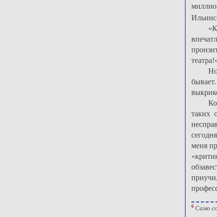
милли
Ильинс
«К
впечатл
пронзи
театра!
Но
бывает
выкрик
Ко
таких 
неспра
сегодн
меня п
«крити
обзаве
приучи
профес
6
Само со