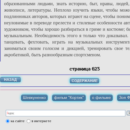
образованными людьми, знать историю, быт, нравы, людей,
живописи, литературы. Неплохо изучить языки, чтобы мож
подлинниках авторов, которых играют на сцене, чтобы поним
неуловимые в переводе прелести и стилевые особенности авт
художником, чтобы хорошо разбираться в гриме и костюме; 
музыкальным. Необходимость этого я только что доказывал. 
танцевать, фехтовать, играть на музыкальных инструмент
заниматься своим голосом и дикцией, тренировать свое те
акробатикой, быть разнообразным спортсменом.
страница 623
НАЗАД
СОДЕРЖАНИЕ
Шевкуненко
фильм "Кортик"
о фильме
Зоя 
на сайте
в интернете