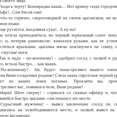
т своего лица.
Уходи к черту! Конокрадка какая… Вот крикну сюда городо
Тьфу!.. Сам бисов сын!
что-то горячее, скороговоркой на своем цыганском, ни к
ном языке.
Еще ругается, въедливая сука!.. А ну-ка!
а хотела приподняться, но черный зеркальный сапог ткну
о, и, потеряв равновесие, взмахнув руками, как не усп
ститься крыльями, цыганка мягко шлепнулась на спину, 
 смуглые ноги.
Так и надо - по-военному! - одобрил сосед с палкой в ру
о, встала быстро… как мышь.
 По-военному?.. Ай, будет: понастреляют вашего плеш
ни Вани-солдатики родные! Слеза наша сиротская черной 
чет из ваших зенек поганых. Прокляты вы, прок
треляют вас, хомяков в поле, Вани родные!
Марш! Шею сверну! - сорвался со скамьи офицер и, пог
вшейся быстро цыганке, сам покинул это место.
 Сурьезный мужчина! - вывел заключение сосед по ск
двигаясь на освободившееся место, и палкой вывел на 
ную восьмерку.