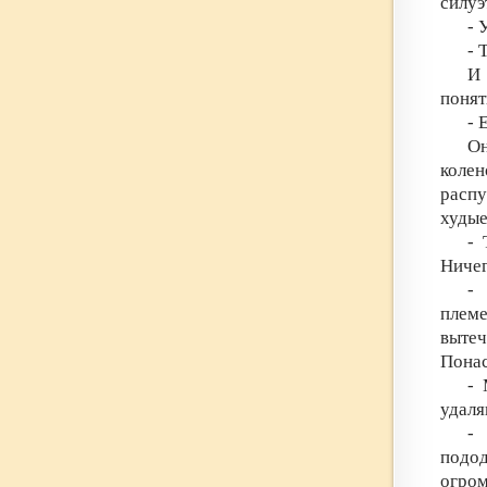
силуэ
- 
- 
И 
понят
- 
Он
колен
распу
худые
- 
Ничег
-
племе
выте
Понас
- 
удаля
-
подо
огром