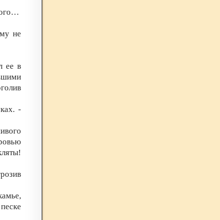
вого…
ому не
л ее в
евшими
оголив
ках. -
ивого
кровью
ляты!
розив
амье,
песке