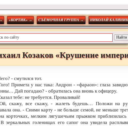
 →
«КОРТИК» →
СЪЁМОЧНАЯ ГРУППА →
НИКОЛАЙ КАЛИНИ
хаил
Козаков
«Крушение импер
Чего? - смутился тот.
Того! Примета у нас така: Андрон - «фараон»: глаза завид
нны… Дай погадаю? - обратилась она вновь к офицеру.
Сказал тебе: не требуется. Проваливай!
Ой, скажу, все скажу, - жалеть будешь… Положи на руч
авала она. - Сними карту - не больше семой, не меньше трет
на корточках, мелким лягушечьим прыжком приблизилась
 В зеркальных голенищах его сапог она увидела расплыв