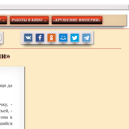
Н →
РАБОТЫ В КИНО →
«КРУШЕНИЕ ИМПЕРИИ»
ии»
ющи да
ку, -
ьей, -
 она к
шийся