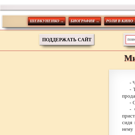
ШЕВКУНЕНКО →
БИОГРАФИЯ →
РОЛИ В КИНО
ПОДДЕРЖАТЬ САЙТ
Ми
- 
- 
прода
- 
- 
прист
сидя 
нему