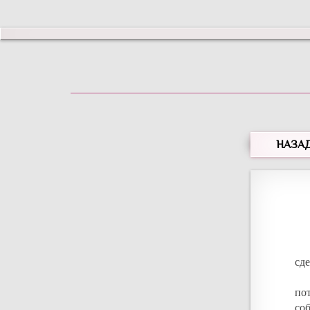
НАЗА
сд
по
со