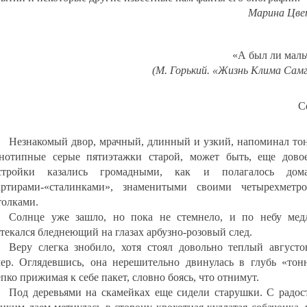
Марина Цве
«А был ли маль
(М. Горький. «Жизнь Клима Сам
С
Незнакомый двор, мрачный, длинный и узкий, напоминал тон
нотипные серые пятиэтажки старой, может быть, еще дово
стройки казались громадными, как и полагалось до
артирами-«сталинками», знаменитыми своими четырехметр
толками.
Солнце уже зашло, но пока не стемнело, и по небу мед
стекался бледнеющий на глазах арбузно-розовый след.
Веру слегка знобило, хотя стоял довольно теплый августо
чер. Оглядевшись, она нерешительно двинулась в глубь «тонн
пко прижимая к себе пакет, словно боясь, что отнимут.
Под деревьями на скамейках еще сидели старушки. С радос