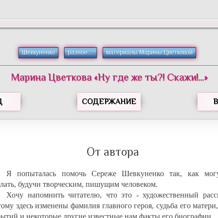
Шевкуненко
разное…
материалы Марины Цветковой
Марина Цветкова «Ну где же ты?! Скажи!…»
Д
СОДЕРЖАНИЕ
От автора
Я попыталась помочь Сереже Шевкуненко так, как мог
елать, будучи творческим, пишущим человеком.
Хочу напомнить читателю, что это - художественный расск
тому здесь изменены фамилия главного героя, судьба его матери
бытий и некоторые другие известные нам факты его биографии.