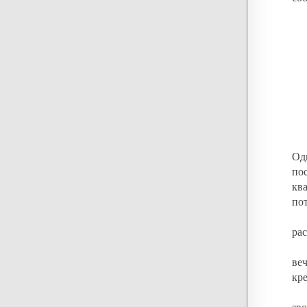
Од
по
кв
по
ра
ве
кре