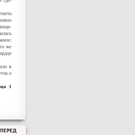
и где-
ответа
ловно
яюще-
залась
жное:
что же
ердце
али в
еток о
1
ВПЕРЕД