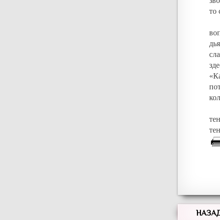
зв
то 
во
дь
сла
зд
«К
по
кол
те
те
НАЗА