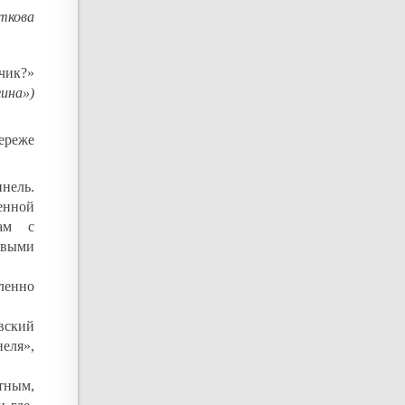
ткова
чик?»
гина»)
ереже
нель.
енной
мам с
овыми
ленно
вский
еля»,
тным,