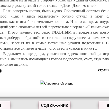
онким лаем метнулась в сторону крохотная кудлатая собачонка, 
совсем рядом детский голос позвал: «Дэзи! Дэзи, ко мне!»
Если говорить честно, было жутко. Обреченный остаться без 
прос: «Как я здесь оказалась?!» больно стучал в мозг, с
явольская птица била железным клювом. И в то же время одур
дкий ужас скользкой петлей перехватывал горло : «Я как-то ока
есь!» И это, именно это, было ГЛАВНЫМ и перекрывало трево
ак я доберусь обратно?» и естественно следующее за ним: «А 
том?», загоняя их в самые потаенные уголки подсознания. С
отилось все сильнее и чаще - сто, двести ударов в минуту.
В дальнем конце двора, у высокого деревянного забора игр
ннис. Слышались ломающиеся голоса подростков, смех, стук рак
ннисные шарики.
Д
СОДЕРЖАНИЕ