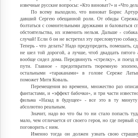
извечные русские вопросы: «Кто виноват?» и «Что дел
По всему выходило, что виноват Борис Артур
давший Сергею обещанной роли. От обиды Сережка
болтаться с сомнительными дружками и баловаться с
обстоятельства, их изменить нельзя. Дальше - собака
случай! Если б он не встретил эту пресловутую собаку,
Теперь - что делать? Надо предупредить, помешать, сд
не шел той дорогой, а лучше, чтоб двадцать пятого 
вообще сидел дома. Передвинуть «стрелку», и поезд 
пути. Главное - предотвратить тюремную эпопею
остальными «тараканами» в голове Сереже Латыш
поможет Митя Коваль.
Перемещения во времени, множество раз описа
фантастами, и «эффект бабочки», и три части известн
фильма «Назад в будущее» - все это в ту минуту
абсолютно реальным.
Значит, надо во что бы то ни стало попасть туд
мало, чем отличается от своего героя, но где первый 
поговорить с ним.
Именно тогда он должен узнать свою страшн