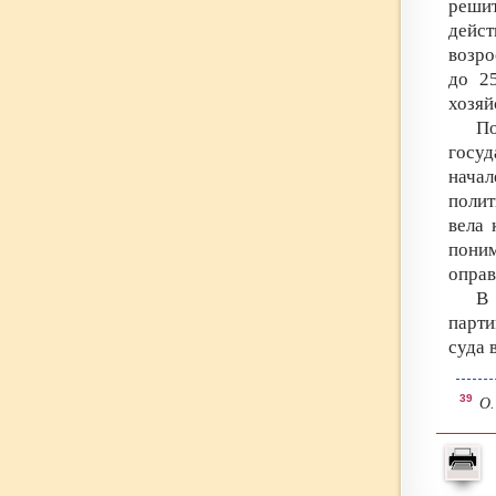
реши
дейс
возро
до 2
хозяй
П
госу
нача
полит
вела 
поним
оправ
В 
парти
суда 
39
О.