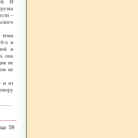
ей. И
рузка
ости –
ского
 теми
0-х и
ней и
и, она
ция не
дом не
о и из
говору
59