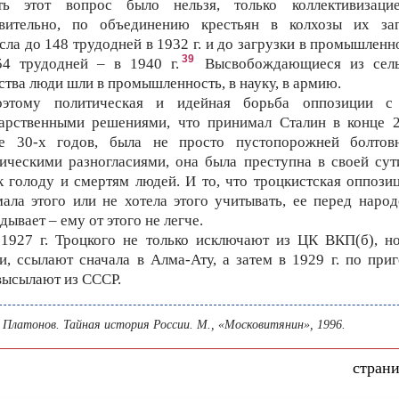
ть этот вопрос было нельзя, только коллективизаци
твительно, по объединению крестьян в колхозы их заг
сла до 148 трудодней в 1932 г. и до загрузки в промышленн
39
54 трудодней – в 1940 г.
Высвобождающиеся из сель
ства люди шли в промышленность, в науку, в армию.
оэтому политическая и идейная борьба оппозиции с
дарственными решениями, что принимал Сталин в конце 2
ле 30-х годов, была не просто пустопорожней болтов
ическими разногласиями, она была преступна в своей сут
к голоду и смертям людей. И то, что троцкистская оппози
ала этого или не хотела этого учитывать, ее перед наро
дывает – ему от этого не легче.
1927 г. Троцкого не только исключают из ЦК ВКП(б), н
и, ссылают сначала в Алма-Ату, а затем в 1929 г. по при
высылают из СССР.
 Платонов. Тайная история России. М., «Московитянин», 1996.