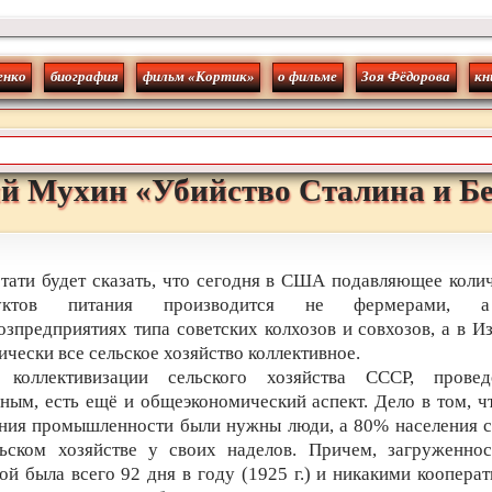
енко
биография
фильм «Кортик»
о фильме
Зоя Фёдорова
кн
й
Мухин
«
Убийство Сталина и Б
тати будет сказать, что сегодня в США подавляющее коли
дуктов питания производится не фермерами, 
озпредприятиях типа советских колхозов и совхозов, а в И
ически все сельское хозяйство коллективное.
 коллективизации сельского хозяйства СССР, провед
ным, есть ещё и общеэкономический аспект. Дело в том, ч
ния промышленности были нужны люди, а 80% населения 
льском хозяйстве у своих наделов. Причем, загруженнос
ой была всего 92 дня в году (1925 г.) и никакими коопера