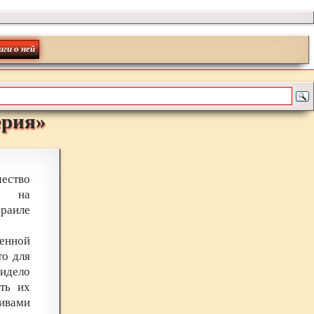
иги о ней
ерия
»
чество
а на
зраиле
енной
то для
сидело
ть их
тивами