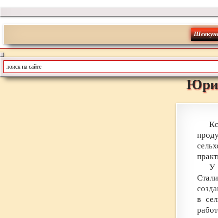
Шевкун
Юри
Кс
про
сельх
практ
У
Стали
созда
в се
работ