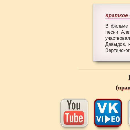
Краткое 
В фильме 
песни Але
участвова
Давыдов, 
Вертинског
(пра