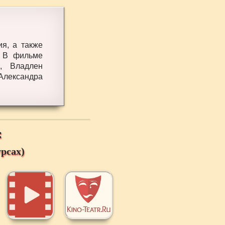
я, а также
. В фильме
о, Владлен
Александра
:
рсах)