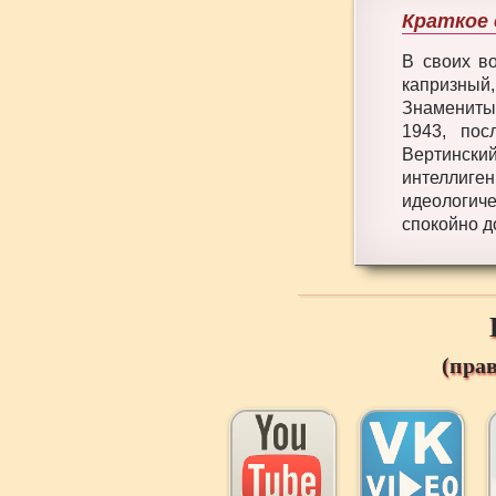
Краткое 
В своих во
капризный
Знаменитый
1943, пос
Вертинский
интеллиг
идеологич
спокойно д
(пра