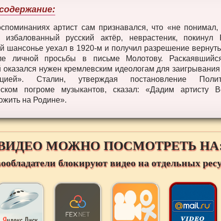
содержание:
споминаниях артист сам признавался, что «не понимал,
, избалованный русский актёр, неврастеник, покинул
 шансонье уехал в 1920-м и получил разрешение вернуть
ле личной просьбы в письме Молотову. Раскаявшийс
 оказался нужен кремлевским идеологам для заигрывания
енцией». Сталин, утверждая постановление Пол
еском погроме музыкантов, сказал: «Дадим артисту В
ожить на Родине».
ВИДЕО МОЖНО ПОСМОТРЕТЬ НА
вообладатели блокируют видео на отдельных ресу