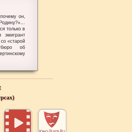
 почему он,
 Родину?»…
ся только в
я эмигрант
 со «старой
итбюро об
ертинскому
:
рсах)