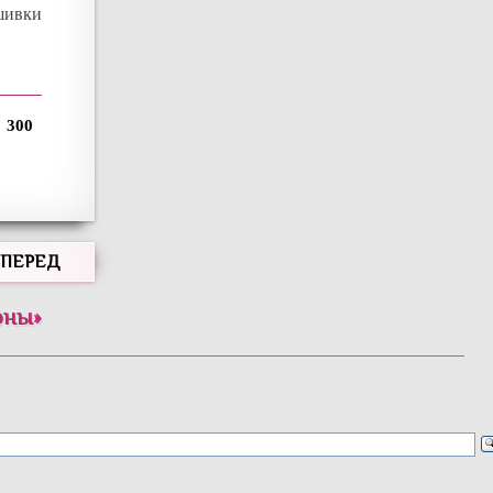
шивки
300
ВПЕРЕД
оны
»