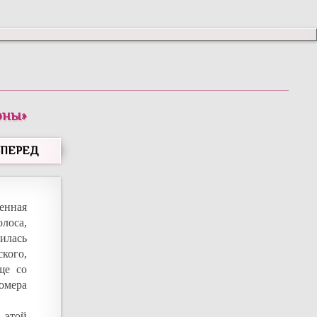
оны
»
ВПЕРЕД
енная
олоса,
вилась
ского,
ще со
омера
 этой