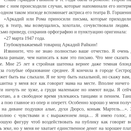
чве с ним происходили случаи, которые напоминали его интерм
 одном таком эпизоде вспоминает актриса его театра В. Горшени
«Аркадий или Рома приносили письма, которые приходили
ну, в театр, мы возмущались, хохотали, сочувствовали людям.
сьмо приведу, сохранив орфографию и пунктуацию оригинала:
«27 марта 1947 года.
Глубокоуважаемый товарищ Аркадий Райкин!
Извините, что не знаю полностью ваше отчество. Я очень 
мала раньше, чем написать к вам это письмо. Что мне сказать
бе. Мне 25 лет я стройная шатенка вернее даже темная блонд
аза голубые образование среднее. Я кончила в городе Сестрор
жет быть вы слыхали. Я не хочу быть нахальной, но скажу вам,
кантна у меня все как говорит мама на месте. Вполне ничего 
ги ничуть не хуже, а груди маленькие но имеют виды. Я сейч
ботаю, а в свободное время увлекаюсь танцами и пением. Тан
 а пою главное из опер и оперетт. Особенно хорошо у меня полу
 на диване подушки алые, духи Дюрсо, коньяк Мартель…». 
полню с чувствами и с выражением лица… Я имею голос, п
рошую фигуру чтоб воздействовать на публику как говорят в
ь зеке, но у меня не хватает единственное денег на хорошее пла