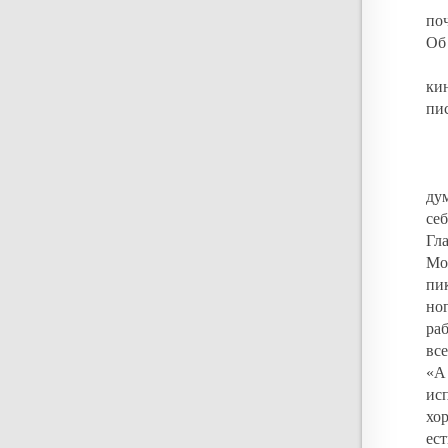
по
Об
ки
пи
ду
се
Гл
Мо
пи
но
ра
все
«А
ис
хо
ест