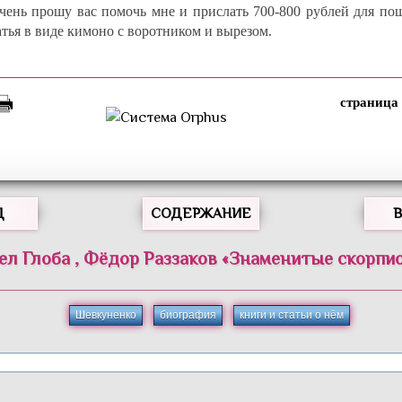
очень прошу вас помочь мне и прислать 700-800 рублей для по
атья в виде кимоно с воротником и вырезом.
Д
СОДЕРЖАНИЕ
ел
Глоба
,
Фёдор
Раззаков
«
Знаменитые скорпи
Шевкуненко
биография
книги и статьи о нём