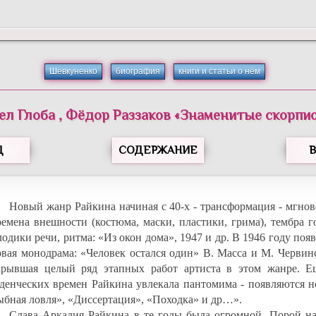
Шевкуненко
биография
книги и статьи о нём
ел
Глоба
,
Фёдор
Раззаков
«
Знаменитые скорпи
Д
СОДЕРЖАНИЕ
Новый жанр Райкина начиная с 40-х - трансформация - мгнов
ремена внешности (костюма, маски, пластики, грима), тембра г
одики речи, ритма: «Из окон дома», 1947 и др. В 1946 году поя
рвая монодрама: «Человек остался один» В. Масса и М. Червин
крывшая целый ряд этапных работ артиста в этом жанре. Е
уденческих времен Райкина увлекала пантомима - появляются н
ыбная ловля», «Диссертация», «Походка» и др…».
Слава Аркадия Райкина в те годы была огромной. Порой на