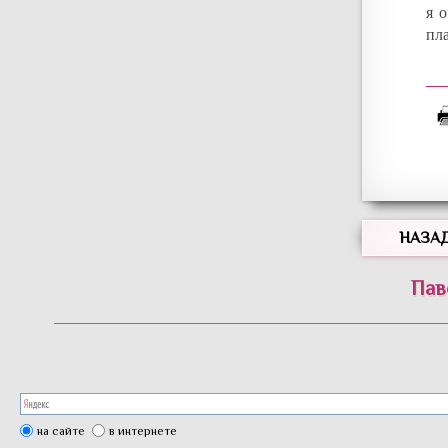
я 
пл
НАЗА
Пав
на сайте
в интернете