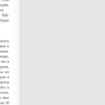
едии.
на:
 Рай-
 Одно
долго
 вам о
инка.
ецке.
 что я
руки,
ас не
цую я
чается
Это я
есни,
о мне
тье. И