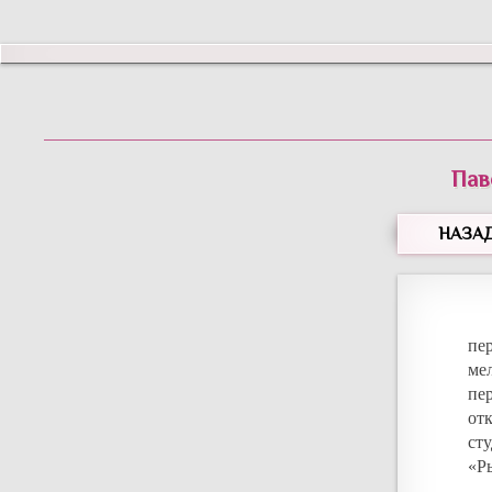
Пав
НАЗА
пе
мел
пе
от
ст
«Р