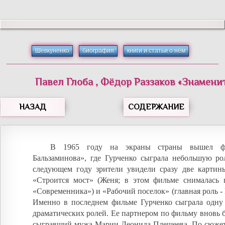
Шевкуненко
биография
книги и статьи о нём
Павел
Глоба
,
Фёдор
Раззаков
«
Знамени
НАЗАД
СОДЕРЖАНИЕ
В 1965 году на экраны страны вышел ф
Бальзаминова», где Гурченко сыграла небольшую ро
следующем году зрители увидели сразу две картины
«Строится мост» (Женя; в этом фильме снималась 
«Современника») и «Рабочий поселок» (главная роль -
Именно в последнем фильме Гурченко сыграла одну
драматических ролей. Ее партнером по фильму вновь 
сыгравший мужа Марии Леонида Плещеева. По сюжету