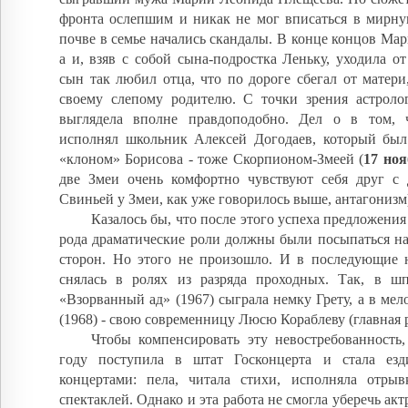
фронта ослепшим и никак не мог вписаться в мирну
почве в семье начались скандалы. В конце концов Ма
а и, взяв с собой сына-подростка Леньку, уходила о
сын так любил отца, что по дороге сбегал от матери
своему слепому родителю. С точки зрения астролог
выглядела вполне правдоподобно. Дел о в том, 
исполнял школьник Алексей Догодаев, который был
«клоном» Борисова - тоже Скорпионом-Змеей (
17 ноя
две Змеи очень комфортно чувствуют себя друг с 
Свиньей у Змеи, как уже говорилось выше, антагонизм
Казалось бы, что после этого успеха предложения
рода драматические роли должны были посыпаться на
сторон. Но этого не произошло. И в последующие н
снялась в ролях из разряда проходных. Так, в ш
«Взорванный ад» (1967) сыграла немку Грету, а в мел
(1968) - свою современницу Люсю Кораблеву (главная р
Чтобы компенсировать эту невостребованность,
году поступила в штат Госконцерта и стала езд
концертами: пела, читала стихи, исполняла отры
спектаклей. Однако и эта работа не смогла уберечь ак