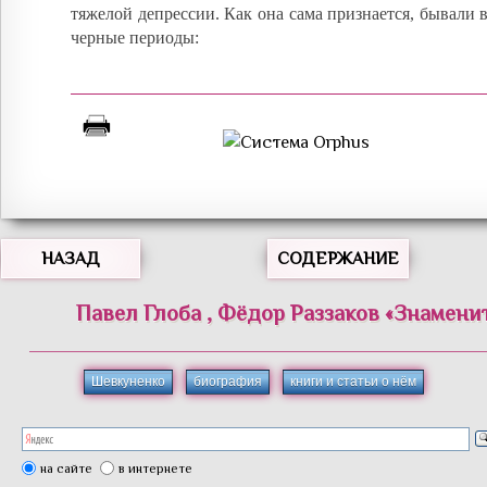
тяжелой депрессии. Как она сама признается, бывали в
черные периоды:
НАЗАД
СОДЕРЖАНИЕ
Павел
Глоба
,
Фёдор
Раззаков
«
Знамени
Шевкуненко
биография
книги и статьи о нём
на сайте
в интернете