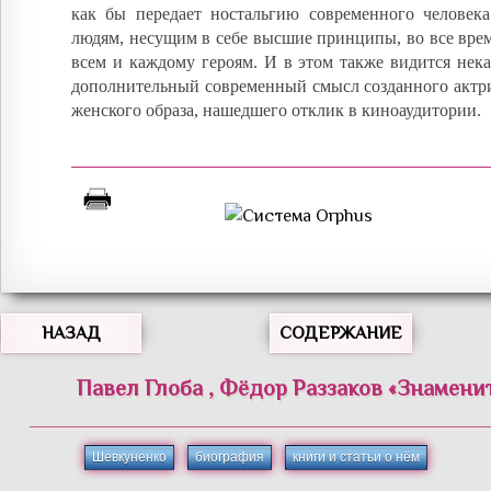
как бы передает ностальгию современного человек
людям, несущим в себе высшие принципы, во все вре
всем и каждому героям. И в этом также видится нек
дополнительный современный смысл созданного актри
женского образа, нашедшего отклик в киноаудитории.
НАЗАД
СОДЕРЖАНИЕ
Павел
Глоба
,
Фёдор
Раззаков
«
Знамени
Шевкуненко
биография
книги и статьи о нём