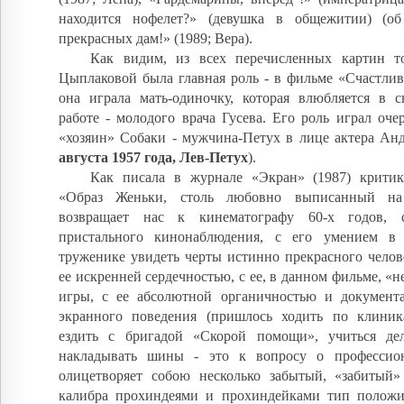
находится нофелет?» (девушка в общежитии) (об
прекрасных дам!» (1989; Вера).
Как видим, из всех перечисленных картин т
Цыплаковой была главная роль - в фильме «Счастлив
она играла мать-одиночку, которая влюбляется в с
работе - молодого врача Гусева. Его роль играл оч
«хозяин» Собаки - мужчина-Петух в лице актера Анд
августа 1957 года, Лев-Петух
).
Как писала в журнале «Экран» (1987) критик
«Образ Женьки, столь любовно выписанный на
возвращает нас к кинематографу 60-х годов, 
пристального кинонаблюдения, с его умением в
труженике увидеть черты истинно прекрасного челов
ее искренней сердечностью, с ее, в данном фильме, «
игры, с ее абсолютной органичностью и документ
экранного поведения (пришлось ходить по клини
ездить с бригадой «Скорой помощи», учиться де
накладывать шины - это к вопросу о профессион
олицетворяет собою несколько забытый, «забитый»
калибра прохиндеями и прохиндейками тип положи