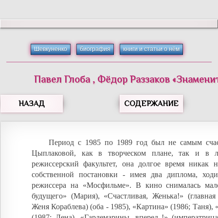
Шевкуненко
биография
книги и статьи о нём
Павел
Глоба
,
Фёдор
Раззаков
«
Знамени
НАЗАД
СОДЕРЖАНИЕ
Период с 1985 по 1989 год был не самым сч
Цыплаковой, как в творческом плане, так и в л
режиссерский факультет, она долгое время никак н
собственной постановки - имея два диплома, ходи
режиссера на «Мосфильме». В кино снималась мало
будущего» (Мария), «Счастливая, Женька!» (главная
Женя Кораблева) (оба - 1985), «Картина» (1986; Таня)
(1987; Лена), «Гардемарины, вперед !» (императрица