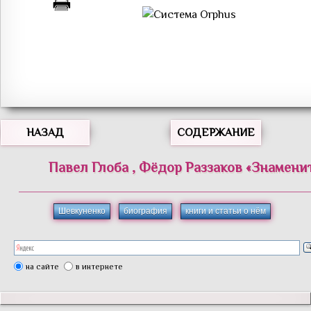
НАЗАД
СОДЕРЖАНИЕ
Павел
Глоба
,
Фёдор
Раззаков
«
Знамени
Шевкуненко
биография
книги и статьи о нём
на сайте
в интернете