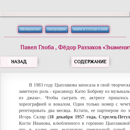
Шевкуненко
биография
книги и статьи о нём
Павел
Глоба
,
Фёдор
Раззаков
«
Знамени
НАЗАД
СОДЕРЖАНИЕ
В 1983 году Цыплакова записала в свой творческ
заметную роль - красавицу Катю Боброву из музыкал
из джаза». Чтобы сыграть ее, актрисе пришлось 
хореографией и вокалом. Один только номер с чече
репетировать два месяца. Кстати, ее партнером по 
Игорь Скляр (
18 декабря 1957 года, Стрелец-Пету
Кости Иванова, влюбленного в героиню Цыплаковой
что в кадре они выглядели прекрасной парой, о