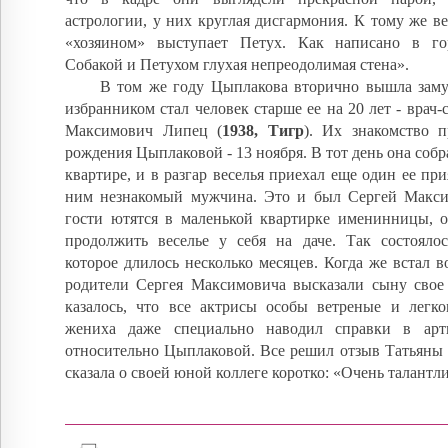
астрологии, у них круглая дисгармония. К тому же век
«хозяином» выступает Петух. Как написано в го
Собакой и Петухом глухая непреодолимая стена».
В том же году Цыплакова вторично вышла замуж
избранником стал человек старше ее на 20 лет - врач-
Максимович Липец (
1938, Тигр
). Их знакомство 
рождения Цыплаковой - 13 ноября. В тот день она собр
квартире, и в разгар веселья приехал еще один ее при
ним незнакомый мужчина. Это и был Сергей Макси
гости ютятся в маленькой квартирке именинницы, о
продолжить веселье у себя на даче. Так состоялос
которое длилось несколько месяцев. Когда же встал в
родители Сергея Максимовича высказали сыну свое
казалось, что все актрисы особы ветреные и легк
жениха даже специально наводил справки в арти
относительно Цыплаковой. Все решил отзыв Татьяны 
сказала о своей юной коллеге коротко: «Очень талантл