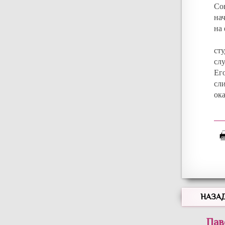
Со
на
на 
ст
сл
Ег
сл
ока
НАЗА
Пав