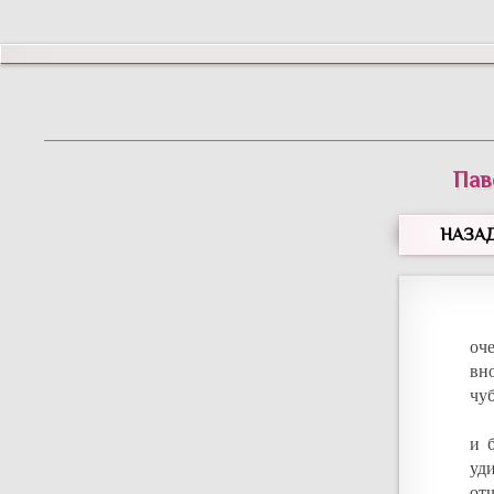
Пав
НАЗА
оч
вн
чу
и 
уд
от