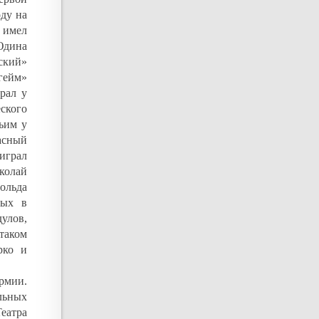
оду на
 имел
Юдина
ский»
гейм»
рал у
еского
ьим у
асный
играл
колай
ольда
тых в
улов,
 таком
рко и
рмии.
льных
еатра