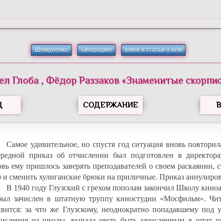
Шевкуненко
биография
книги и статьи о нём
ел
Глоба
,
Фёдор
Раззаков
«
Знаменитые скорпи
Д
СОДЕРЖАНИЕ
Самое удивительное, но спустя год ситуация вновь повторил
ередной приказ об отчислении был подготовлен в директора
овь ему пришлось заверять преподавателей о своем раскаянии, 
б и сменить хулиганские брюки на приличные. Приказ аннулиров
В 1940 году Глузский с грехом пополам закончил Школу кино
был зачислен в штатную труппу киностудии «Мосфильм». Чит
ивится: за что же Глузскому, неоднократно попадавшему под у
числения из школы, выпала честь быть зачисленным в штат п