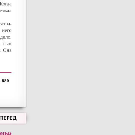
Когда
ыезжал
атра-
 него
дило.
о сын
я. Она
880
ВПЕРЕД
оны
»