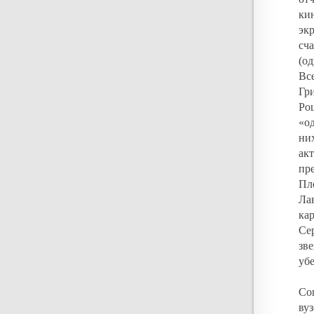
ки
эк
сч
(о
Вс
Гр
Ро
«о
ни
ак
пр
Пл
Ла
ка
Се
зв
уб
Со
ву