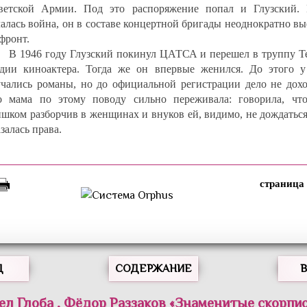
ветской Армии. Под это распоряжение попал и Глузский. 
чалась война, он в составе концертной бригады неоднократно в
фронт.
В 1946 году Глузский покинул ЦАТСА и перешел в труппу Те
удии киноактера. Тогда же он впервые женился. До этого у
учались романы, но до официальной регистрации дело не дохо
о мама по этому поводу сильно переживала: говорила, чт
ишком разборчив в женщинах и внуков ей, видимо, не дождатьс
залась права.
Д
СОДЕРЖАНИЕ
ел
Глоба
,
Фёдор
Раззаков
«
Знаменитые скорпи