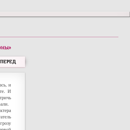
оны
»
ВПЕРЕД
ась, и
те. И
стричь
али.
актера
атель
грозу
ервой