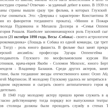
ностудии страны? Отвечаю - за удачный дебют в кино. В 1939 г
раны страны вышли сразу три фильма, в которых Глузский
астье сниматься. Это: «Девушка с характером» Константина 
дин из фаворитов тогдашнего проката), «Минин и Пожар
еволода Пудовкина и Михаила Доллера и «Семья Оппен
игория Рошаля. Наиболее запоминающуюся роль Глузский сыг
шаля (
21 октября 1898 года, Весы -Собака
) - своего астрологич
днокомандника» (Лошадь и Собака из одной команды, где трет
х Тигр) - роль юного фашиста. В фильме был занят прекр
терский ансамбль: профессора Эдгара Оппенгейма 
еподаватель Глузского по мосфильмовским курсам Ни
отников, врача-еврея Якоби - Соломон Михоэлс, юного Берт
венделя - Владимир Балашов. Среди других актеров, заня
ртине, были тогдашние звезды отечественного кино: Осип Абд
ргей Мартинсон. И молодому Глузскому удалось не затеряться в
ездном окружении и сыграть своего антипатичного героя я
едительно.
В 1940 году молодому актеру пришло время служить в а
гласно действующему тогда порядку все выпускники театра
зов столицы должны были проходить службу в стенах Т