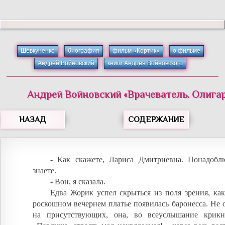
Шевкуненко
биография
фильм «Кортик»
о фильме
Андрей Войновский
книги Андрея Войновского
Андрей
Войновский
«
Врачеватель. Олигар
НАЗАД
СОДЕРЖАНИЕ
- Как скажете, Лариса Дмитриевна. Понадобл
знаете.
- Вон, я сказала.
Едва Жорик успел скрыться из поля зрения, как
роскошном вечернем платье появилась баронесса. Не
на присутствующих, она, во всеуслышание крик