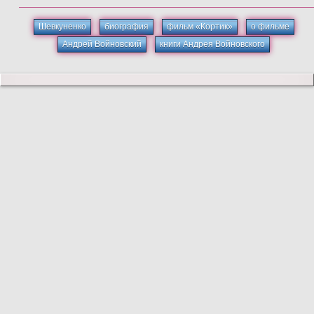
Шевкуненко
биография
фильм «Кортик»
о фильме
Андрей Войновский
книги Андрея Войновского