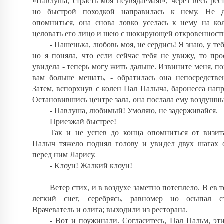
«Павлуша, страсть моя неувядаемая!», через весь рес
но быстрой походкой направилась к нему. Не
опомниться, она снова ловко уселась к нему на ко
целовать его лицо и шею с шокирующей откровенност
- Пашенька, любовь моя, не сердись! Я знаю, у теб
но я поняла, что если сейчас тебя не увижу, то про
увидела - теперь могу жить дальше. Извините меня, по
вам больше мешать, - обратилась она непосредстве
Затем, вспорхнув с колен Пал Палыча, баронесса напр
Остановившись центре зала, она послала ему воздушн
- Павлуша, любимый! Умоляю, не задерживайся.
Приезжай быстрее!
Так и не успев до конца опомниться от визит
Палыч тяжело поднял голову и увидел двух шагах 
перед ним Ларису.
- Клоун! Жалкий клоун!
Ветер стих, и в воздухе заметно потеплело. В ев
легкий снег, серебрясь, равномер но осыпал с
Врачеватель и олига; выходили из ресторана.
- Вот и поужинали. Согласитесь, Пал Пальм, эт