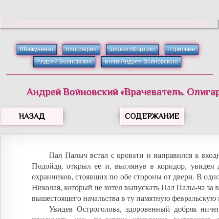
Шевкуненко
биография
фильм «Кортик»
о фильме
Андрей Войновский
книги Андрея Войновского
Андрей
Войновский
«
Врачеватель. Олигар
НАЗАД
СОДЕРЖАНИЕ
Пал Палыч встал с кровати и направился к вход
Подойдя, открыл ее и, выглянув в коридор, увидел 
охранников, стоявших по обе стороны от двери. В одно
Николая, который не хотел выпускать Пал Палы-ча за в
вышестоящего начальства в ту памятную февральскую 
Увидев Остроголова, здоровенный добряк ниче