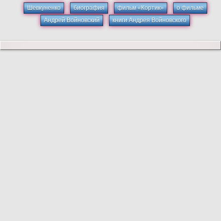
Шевкуненко
биография
фильм «Кортик»
о фильме
Андрей Войновский
книги Андрея Войновского