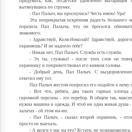
придумать, как, по-детски удивленно вытаращив гл
вытянувшись по струнке.
- Пал Палыч, вы проснулись? Честь имею! Ура!
Эта неприкрытая искренняя радость большого ч
поразила Пал Палыча, что он бросился обнимать
знакомого.
- Здравствуй, Коля-Николай! Здравствуй, дорог
охраняешь? И не надоело тебе?
- Никак нет, Пал Палыч. Служба есть служба.
- Эх ты, служака! - после этих слов он пове
охраннику и поприветствовал его кивком головы.
- Добрый день, Пал Палыч. С выздоровление
ответил ему тот.
Пал Палыч жестом попросил его подойти к нему 
- Вот что, ребята, два таких гарных хлопца
скромной персоны - это перебор. В общем так, макси
нужна машина и одежда. И чтоб ни одна живая душа -
халатах - об этом ни-ни.
- Пал Палыч, - сказал второй охранник, - отс
просто не выехать.
- А мозги у нас на что? Кстати, не познакомились