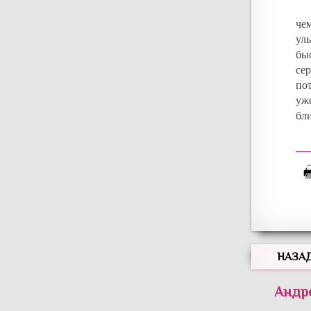
че
ул
бы
сер
по
уж
бли
НАЗА
Андр