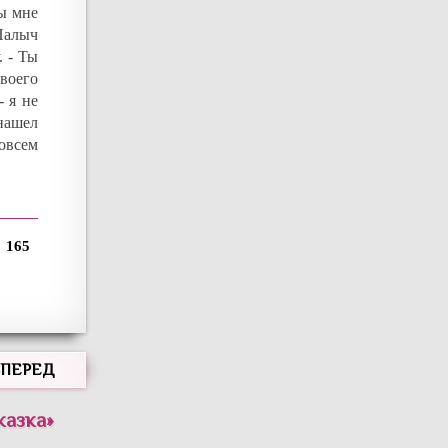
ты мне
Палыч
. - Ты
воего
- я не
нашел
совсем
165
ВПЕРЕД
казка
»