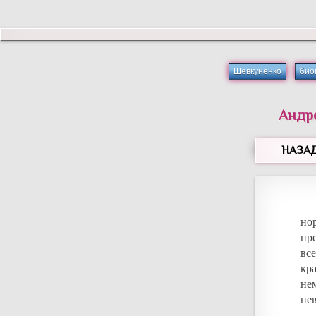
Шевкуненко
био
Андр
НАЗА
но
пр
вс
кр
не
не