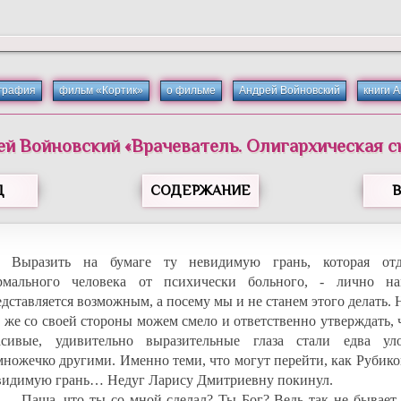
графия
фильм «Кортик»
о фильме
Андрей Войновский
книги 
ей
Войновский
«
Врачеватель. Олигархическая с
Д
СОДЕРЖАНИЕ
Выразить на бумаге ту невидимую грань, которая отд
рмального человека от психически больного, - лично н
едставляется возможным, а посему мы и не станем этого делать.
е же со своей стороны можем смело и ответственно утверждать, 
асивые, удивительно выразительные глаза стали едва ул
множечко другими. Именно теми, что могут перейти, как Рубико
видимую грань… Недуг Ларису Дмитриевну покинул.
- Паша, что ты со мной сделал? Ты Бог? Ведь так не бывает