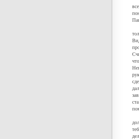
вс
по
Па
тол
Ви
пр
Сч
чт
Не
ру
сд
да
за
ст
по
до
те
дел