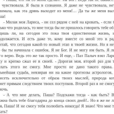
е чувствовала. Я была в сознании. Я даже не чувствовала, н
нимала, как эта дрянь выходит из меня!… Да ты же меня выл
ша!
- Милая моя Лариса, - он сел рядом с ней на кровать, - если
ько что родилась, то мне тогда бы не пришлось говорить тебе об
дишь ли, на сегодня это пока твоя единственная жизнь, 
одолжается. И есть даже те, кому вместе со мной это в рад
итай, что сегодня какой-то новый этап в твоей жизни. Но я не
о бы ты начинала с ошибок. Я не Бог. И не могу им быть. Я л
го верю. Ведь это же так просто. И еще, - Пал Палыч взял Ла
ку и крепко сжал ее в своей. - Дорогая моя, второй раз для 
елать этого не смогу. Мне просто не дано такого права.
льнейшая судьба, невзирая ни на какие прогнозы астрологов, 
висеть исключительно от образа твоих мыслей, природа ко
анет прямым следствием твоих поступков. Второй раз я не смог
мочь.
- А что мне делать, Паша? Подскажи тогда - как быть? В
лжна быть тебе благодарна до конца своих дней!.. Но я же не
бя, Паша! И не смогу тебя полюбить никогда! Я знаю! Что мне 
ать?