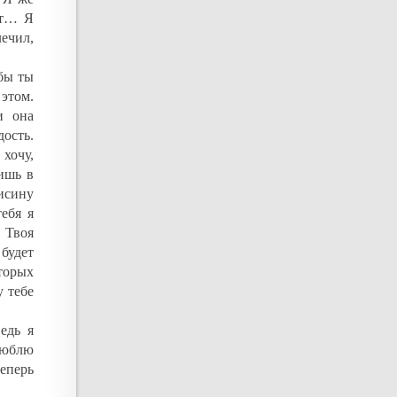
ет… Я
ечил,
 бы ты
 этом.
и она
ость.
 хочу,
ишь в
рисину
тебя я
 Твоя
будет
торых
у тебе
едь я
 люблю
теперь