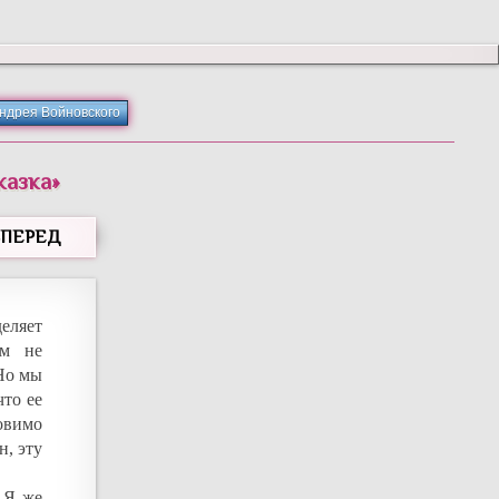
Андрея Войновского
казка
»
ВПЕРЕД
еляет
ам не
 Но мы
что ее
овимо
н, эту
. Я же