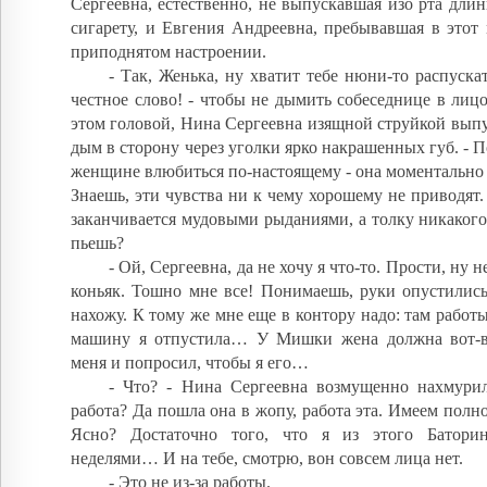
Сергеевна, естественно, не выпускавшая изо рта дл
сигарету, и Евгения Андреевна, пребывавшая в этот
приподнятом настроении.
- Так, Женька, ну хватит тебе нюни-то распускат
честное слово! - чтобы не дымить собеседнице в лицо
этом головой, Нина Сергеевна изящной струйкой вып
дым в сторону через уголки ярко накрашенных губ. - П
женщине влюбиться по-настоящему - она моментально 
Знаешь, эти чувства ни к чему хорошему не приводят. 
заканчивается мудовыми рыданиями, а толку никаког
пьешь?
- Ой, Сергеевна, да не хочу я что-то. Прости, ну н
коньяк. Тошно мне все! Понимаешь, руки опустились
нахожу. К тому же мне еще в контору надо: там работ
машину я отпустила… У Мишки жена должна вот-в
меня и попросил, чтобы я его…
- Что? - Нина Сергеевна возмущенно нахмурил
работа? Да пошла она в жопу, работа эта. Имеем полно
Ясно? Достаточно того, что я из этого Батори
неделями… И на тебе, смотрю, вон совсем лица нет.
- Это не из-за работы.