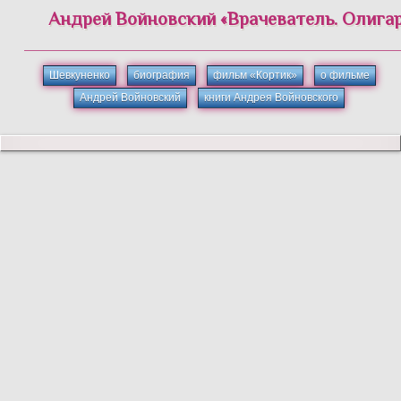
Андрей
Войновский
«
Врачеватель. Олигар
Шевкуненко
биография
фильм «Кортик»
о фильме
Андрей Войновский
книги Андрея Войновского