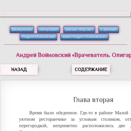
Шевкуненко
биография
фильм «Кортик»
о фильме
Андрей Войновский
книги Андрея Войновского
Андрей
Войновский
«
Врачеватель. Олигар
НАЗАД
СОДЕРЖАНИЕ
Глава вторая
Время было обеденное. Где-то в районе Малой 
уютном ресторанчике за угловым столиком, от
перегородкой, неприметно расположились две