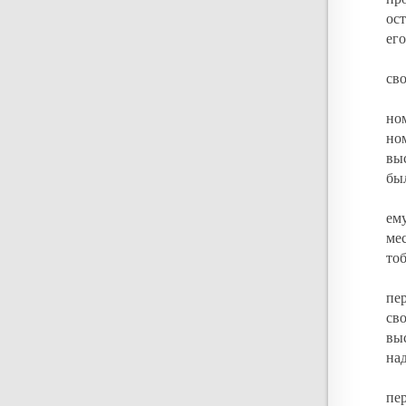
ос
его
св
но
но
вы
был
ем
ме
тоб
пе
св
вы
на
пе