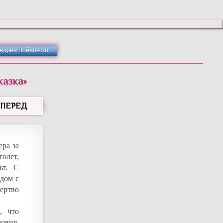
Андрея Войновского
казка
»
ВПЕРЕД
ера за
толет,
ьт. С
дом с
ертво
, что
овня,