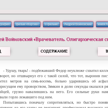
графия
фильм «Кортик»
о фильме
Андрей Войновский
книги 
ей
Войновский
«
Врачеватель. Олигархическая с
Д
СОДЕРЖАНИЕ
- Удушу, тварь! - подбежавший Федор неуклюже схватил килл
ворот, но отшвырнул его с такой силой, что тот, выронив пис
летел метров на семь-восемь, больно ударившись об асфал
присущим ему проворством, Зямкин в долю секунды оказался ря
ийцей, грузно навалившись на него. Его сильные руки нам
овали горло лежавшего под ним.
Попытавшись поначалу сопротивляться, но быстро поняв
отивник на его удары не реагирует, профессионал высокого ур