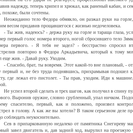
тавив надежду, теперь хрипел и хрюкал, как раненый кабан, и с
, похоже, были сочтены.
Неожиданно тело Федора обмякло, он разжал руки на горле,
оим весом придавив прощавшегося с жизнью недочеловека.
- Ты жив, надеюсь? - держа руку на горле и тараща глаза, у
мер первый голос номера второго, ногой сбросившего тело Зям
мера первого. - Я тебя не задел? - бесстрастно спросил вт
стрелив повторно в Федора Аркадьевича, который к тому мо
 еще жив. - Давай руку. Уходим.
- Спасибо, брат, ты вовремя. Этот какой-то вне плановый, - о
у первый и, не без труда поднявшись, прихрамывая подошел к
сту, где лежал его пистолет. - Ты прав, уходим. Иди к машине
ой.
Не успел второй сделать и трех шагов, как получил в спину п
рвого. Выронив оружие, словно срубленный, упал ничком. Подо
оему спасителю, первый, как и положено, произвел контро
стрел в голову. А как же вы хотели? В таком серьезном деле п
до соблюдать неукоснительно.
Сев в припаркованную недалеко от памятника Снегиреву ма
рвый завел двигатель и, дав задний ход, вырулил на проезжую 