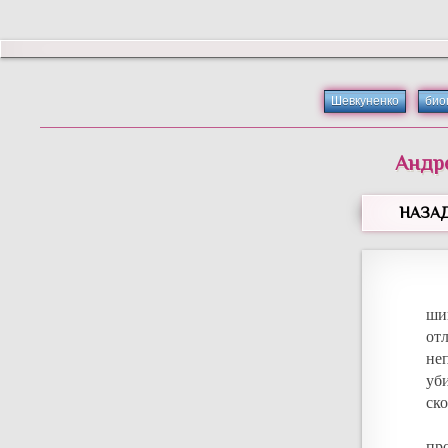
Шевкуненко
био
Андр
НАЗА
ши
от
не
уб
ск
пр