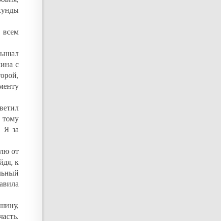
екунды
 всем
слышал
кина с
орой,
менту
тветил
 тому
. Я за
улю от
йдя, к
льный
равила
шину,
часть.