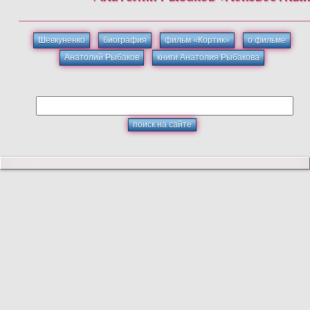
Шевкуненко
биография
фильм «Кортик»
о фильме
Анатолий Рыбаков
книги Анатолия Рыбакова