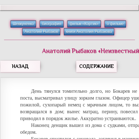
Шевкуненко
биография
фильм «Кортик»
о фильме
Анатолий Рыбаков
книги Анатолия Рыбакова
Анатолий
Рыбаков
«
Неизвестный
НАЗАД
СОДЕРЖАНИЕ
День тянулся томительно долго, но Бокарев не
поста, высматривал улицу зорким глазом. Офицер уш
пожилой, сухопарый немец с мрачным лицом, то вых
возвращался в дом; вынес матрац, перину, повесил
приводил в порядок жилье. Аккуратно устраиваются..
Наконец денщик вышел из дома с судками, отпр
обедом.
Бокарев спустился с сеновала, заглянул в машину