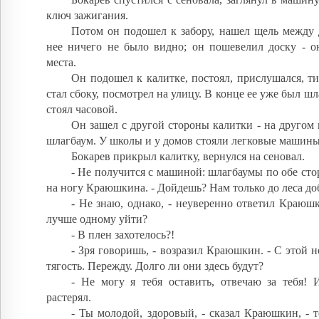
ключ зажигания.
Потом он подошел к забору, нашел щель между 
нее ничего не было видно; он пошевелил доску - он
места.
Он подошел к калитке, постоял, прислушался, ти
стал сбоку, посмотрел на улицу. В конце ее уже был шл
стоял часовой.
Он зашел с другой стороны калитки - на другом
шлагбаум. У школы и у домов стояли легковые машины
Бокарев прикрыл калитку, вернулся на сеновал.
- Не получится с машиной: шлагбаумы по обе сто
на ногу Краюшкина. - Дойдешь? Нам только до леса до
- Не знаю, однако, - неуверенно ответил Краюшк
лучше одному уйти?
- В плен захотелось?!
- Зря говоришь, - возразил Краюшкин. - С этой н
тягость. Пережду. Долго ли они здесь будут?
- Не могу я тебя оставить, отвечаю за тебя! 
растерял.
- Ты молодой, здоровый, - сказал Краюшкин, - те