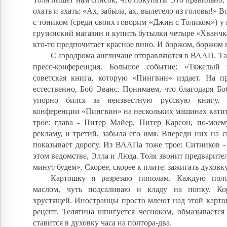
охать и ахать: «Ах, забыла, ах, вылетело из головы!» В
с тоником (среди своих говорим «Джин с Толиком») у н
грузинский магазин и купить бутылки четыре «Хванчк
кто-то предпочитает красное вино. И боржом, боржом 
С аэродрома англичане отправляются в ВААП. Та
пресс-конференция. Большое событие: «Тяжелый 
советская книга, которую «Пингвин» издает. На пр
естественно, Боб Эванс. Понимаем, что благодаря Б
упорно бился за неизвестную русскую книгу.
конференции «Пингвин» на нескольких машинах катит 
трое: глава - Питер Майер, Питер Карсон, по-моем
рекламу, и третий, забыла его имя. Впереди них на 
показывает дорогу. Из ВААПа тоже трое: Ситников -
этом ведомстве, Элла и Люда. Толя звонит предварител
минут будем». Скорее, скорее к плите: зажигать духовку
Картошку я разрезаю пополам. Каждую пол
маслом, чуть подсаливаю и кладу на попку. Кор
хрустящей. Иностранцы просто млеют над этой карто
рецепт. Телятина шпигуется чесноком, обмазывается
ставится в духовку часа на полтора-два.