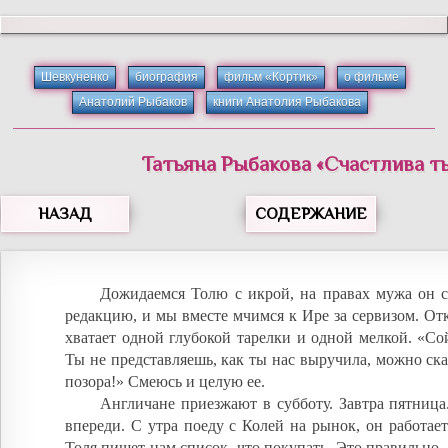
Шевкуненко
биография
фильм «Кортик»
о фильме
Анатолий Рыбаков
книги Анатолия Рыбакова
Татьяна
Рыбакова
«
Счастлива ты
НАЗАД
СОДЕРЖАНИЕ
Дожидаемся Толю с икрой, на правах мужа он с
редакцию, и мы вместе мчимся к Ире за сервизом. От
хватает одной глубокой тарелки и одной мелкой. «Сойд
Ты не представляешь, как ты нас выручила, можно ска
позора!» Смеюсь и целую ее.
Англичане приезжают в субботу. Завтра пятница
впереди. С утра поеду с Колей на рынок, он работает 
Толя пишет нам список, что покупать. Это правильно, 