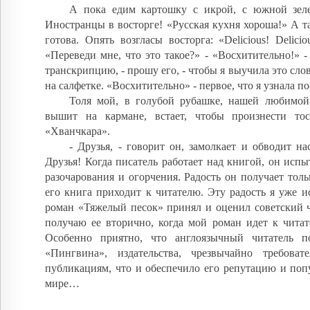
А пока едим картошку с икрой, с южной зеле
Иностранцы в восторге! «Русская кухня хороша!» А т
готова. Опять возгласы восторга: «Delicious! Delici
«Переведи мне, что это такое?» - «Восхитительно!» -
транскрипцию, - прошу его, - чтобы я выучила это сло
на салфетке. «Восхитительно» - первое, что я узнала п
Толя мой, в голубой рубашке, нашей любимой
вышит на кармане, встает, чтобы произнести то
«Хванчкара».
- Друзья, - говорит он, замолкает и обводит нас
Друзья! Когда писатель работает над книгой, он испы
разочарования и огорчения. Радость он получает тольк
его книга приходит к читателю. Эту радость я уже и
роман «Тяжелый песок» принял и оценил советский ч
получаю ее вторично, когда мой роман идет к читат
Особенно приятно, что англоязычный читатель п
«Пингвина», издательства, чрезвычайно требова
публикациям, что и обеспечило его репутацию и поп
мире…