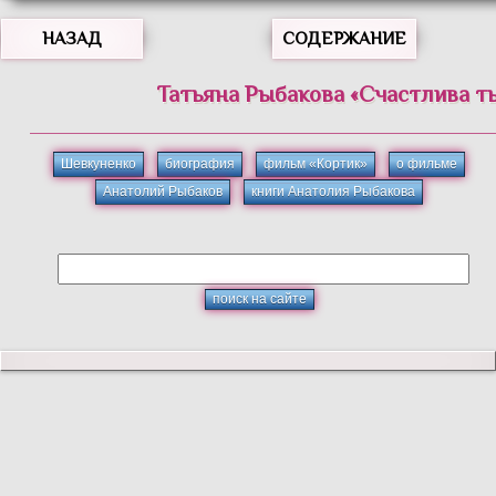
НАЗАД
СОДЕРЖАНИЕ
Татьяна
Рыбакова
«
Счастлива ты
Шевкуненко
биография
фильм «Кортик»
о фильме
Анатолий Рыбаков
книги Анатолия Рыбакова