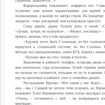
грудиной, задыхается…»
Кардиограмма показывает: инфаркта нет. Слав
оставляет нам копию кардиограммы для врачей и
поликлиники, я вызову их завтра утром. На блюдечке
лекарств - тоже для врачей: чем купировали приступ.
Сижу рядом, держу Толину руку в своей. «С
«Лучше, лучше, не волнуйся». - «Может, поспишь?» - 
бумаги, запиши, что я тебе продиктую».
«Хрущев хотел быть Сталиным, но без сталиниз
вернуться к сталинской системе, но без Сталина. 
методы: все централизовано, опять КГБ, борьба с ина
- Положи мне на стол, теперь я посплю.
Выключаю в кабинете телефон, оставляю дверь 
мне попечатать: гора исписанных Толей страниц леж
но пальцы не слушаются, попадаю не на те клавиши. В
иду на цыпочках в кабинет, спит и спокойно дышит.
Рассказываю Ирочке: «Вот какая у нас беда!» -
она, - мы с Сашкой не хотели тебя огорчать, но Наумо
называют Толю Наумовичем) очень плохо выглядел по
«Очень, - соглашаюсь с ней, - он возвращался и
мертвым».