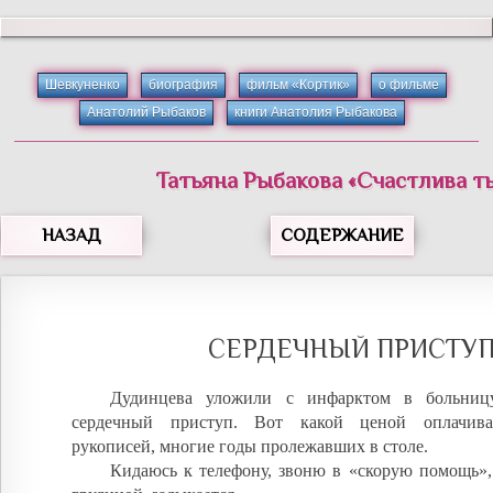
Шевкуненко
биография
фильм «Кортик»
о фильме
Анатолий Рыбаков
книги Анатолия Рыбакова
Татьяна
Рыбакова
«
Счастлива ты
НАЗАД
СОДЕРЖАНИЕ
СЕРДЕЧНЫЙ ПРИСТУ
Дудинцева уложили с инфарктом в больниц
сердечный приступ. Вот какой ценой оплачива
рукописей, многие годы пролежавших в столе.
Кидаюсь к телефону, звоню в «скорую помощь»,