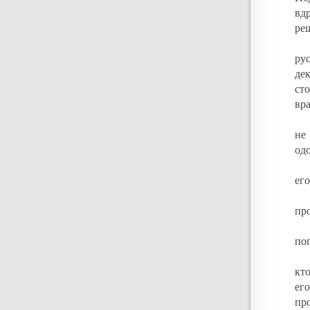
вдр
ре
ру
де
ст
вр
не
од
ег
пр
по
кт
ег
про