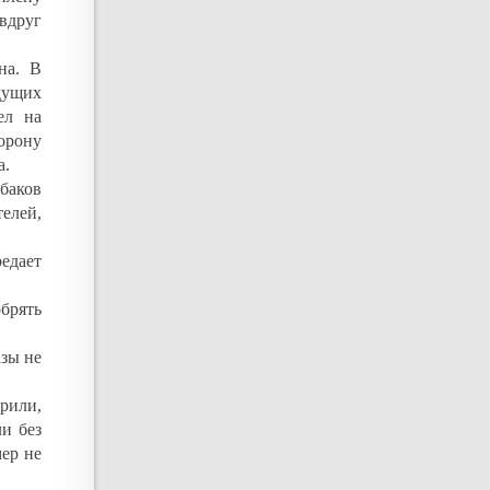
 вдруг
на. В
дущих
ел на
орону
а.
ыбаков
елей,
редает
брять
зы не
рили,
ли без
мер не