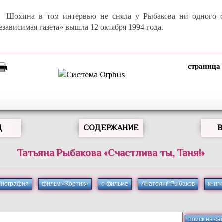
Шохина в том интервью не сняла у Рыбакова ни одного с
зависимая газета» вышла 12 октября 1994 года.
Д
СОДЕРЖАНИЕ
Татьяна
Рыбакова
«
Счастлива ты, Таня!
»
биография
фильм «Кортик»
о фильме
Анатолий Рыбаков
книг