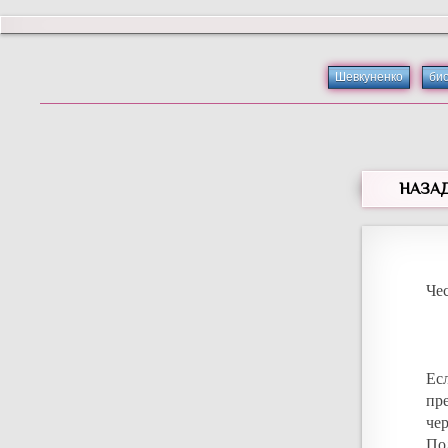
Шевкуненко
би
НАЗА
Чес
Ес
пр
че
По