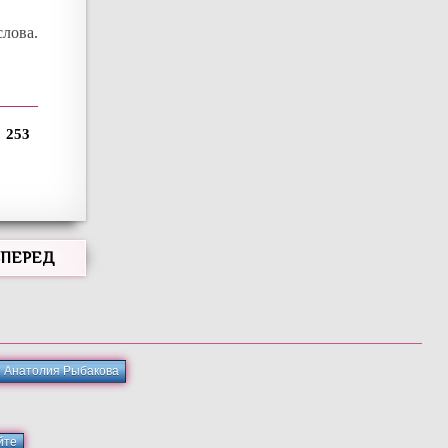
лова.
253
ВПЕРЕД
и Анатолия Рыбакова