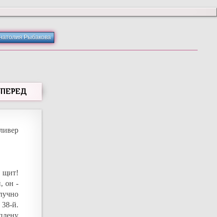
Анатолия Рыбакова
ВПЕРЕД
ливер
 щит!
, он -
олучно
38-й.
плену