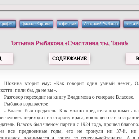
ография
фильм «Кортик»
о фильме
Анатолий Рыбаков
книги 
Татьяна
Рыбакова
«
Счастлива ты, Таня!
»
Д
СОДЕРЖАНИЕ
Шохина вторит ему: «Как говорит один умный немец, О
котти: пили бы, да не вы».
Разговор переходит на книгу Владимова о генерале Власове.
Рыбаков взрывается:
- Власов был предатель. Как можно предателя поднимать на
ли человек переходит на сторону врага, воюющего с его страной
едатель. Власов был членом партии с 1924 года, прошел благоп
рез все предвоенные годы, его не тронули ни 37-й, ни 
днимался, поднимался и дошел до генерал-лейтенанта. А в 