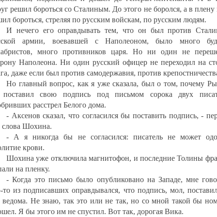
уг решил бороться со Сталиным. До этого не боролся, а в плену
шил бороться, стреляя по русским войскам, по русским людям.
И нечего его оправдывать тем, что он был против Стали
сской армии, воевавшей с Наполеоном, было много бу
кабристов, много противников царя. Но ни один не переш
орону Наполеона. Ни один русский офицер не переходил на ст
ага, даже если был против самодержавия, против крепостничеств
Но главный вопрос, как я уже сказала, был о том, почему Р
 поставил свою подпись под письмом сорока двух писат
обривших расстрел Белого дома.
- Аксенов сказал, что согласился бы поставить подпись, - пе
о слова Шохина.
- А я никогда бы не согласился: писатель не может одо
олитие крови.
Шохина уже отключила магнитофон, и последние Толины фра
пали на пленку.
- Когда это письмо было опубликовано на Западе, мне гово
о-то из подписавших оправдывался, что подпись, мол, постави
о ведома. Не знаю, так это или не так, но со мной такой бы но
шел. Я бы этого им не спустил. Вот так, дорогая Вика.