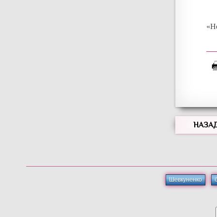
«Не
НАЗА
Шевкуненко