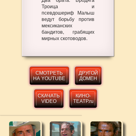
Два брата: Бродяга
Троица и
псевдошериф Малыш
ведут борьбу против
мексиканских
бандитов, грабящих
мирных скотоводов.
СМОТРЕТЬ
ДРУГОЙ
НА YOUTUBE
ДОМЕН
СКАЧАТЬ
КИНО-
VIDEO
ТЕАТР.ru