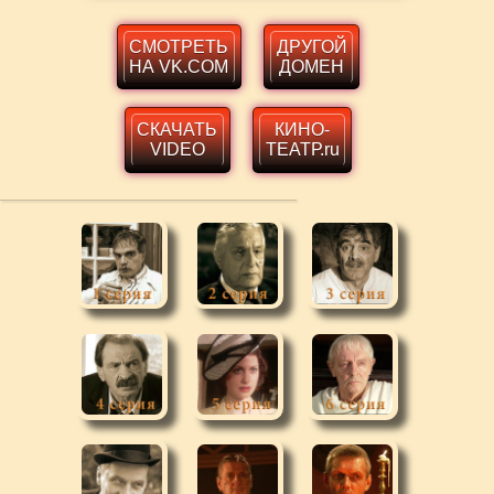
СМОТРЕТЬ
ДРУГОЙ
НА VK.COM
ДОМЕН
СКАЧАТЬ
КИНО-
VIDEO
ТЕАТР.ru