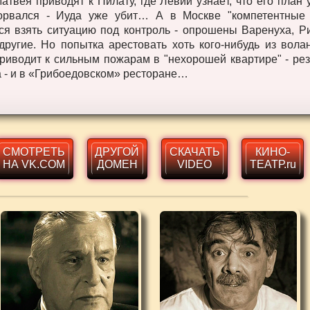
атвея приводят к Пилату, где Левий узнаёт, что его план 
орвался - Иуда уже убит… А в Москве "компетентные 
ся взять ситуацию под контроль - опрошены Варенуха, Р
другие. Но попытка арестовать хоть кого-нибудь из вола
риводит к сильным пожарам в "нехорошей квартире" - ре
 - и в «Грибоедовском» ресторане…
СМОТРЕТЬ
ДРУГОЙ
СКАЧАТЬ
КИНО-
НА VK.COM
ДОМЕН
VIDEO
ТЕАТР.ru