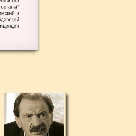
убийства
органы"
имский и
ндовской
зиденции