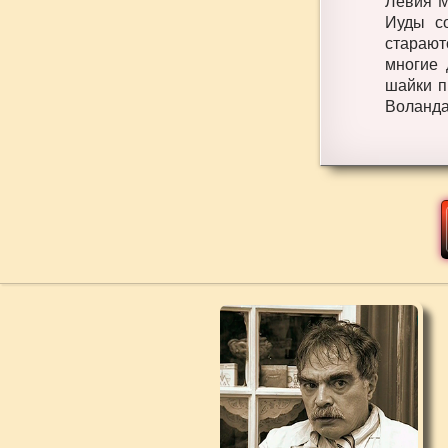
Левия М
Иуды с
старают
многие 
шайки п
Воланда