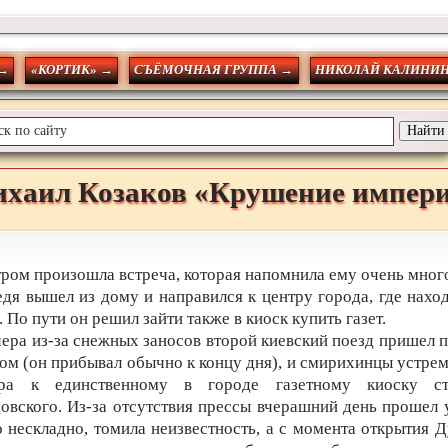
 →
«КОРТИК» →
СЪЁМОЧНАЯ ГРУППА →
НИКОЛАЙ КАЛИНИ
хаил
Козаков
«Крушение импер
ром произошла встреча, которая напомнила ему очень мног
дя вышел из дому и направился к центру города, где нахо
. По пути он решил зайти также в киоск купить газет.
ера из-за снежных заносов второй киевский поезд пришел 
ом (он прибывал обычно к концу дня), и смирихинцы устре
ра к единственному в городе газетному киоску ст
овского. Из-за отсутствия прессы вчерашний день прошел 
о нескладно, томила неизвестность, а с момента открытия 