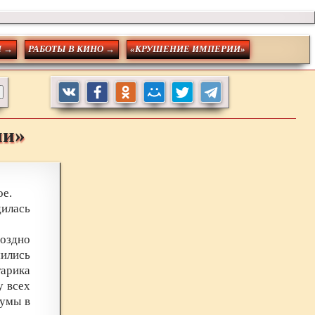
Н →
РАБОТЫ В КИНО →
«КРУШЕНИЕ ИМПЕРИИ»
ии»
ое.
дилась
поздно
мились
арика
у всех
Думы в