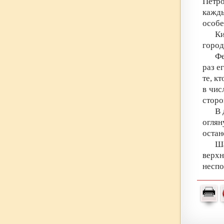
Петро
кажды
особе
Ки
город
Фе
раз е
те, к
в чис
сторо
В 
огля
остан
Ша
верхн
несп