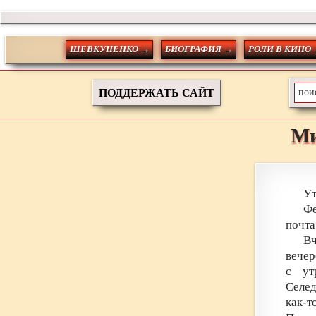
ШЕВКУНЕНКО →
БИОГРАФИЯ →
РОЛИ В КИНО
ПОДДЕРЖАТЬ САЙТ
Ми
Ут
Фе
почта
Вч
вечер
с ут
Селед
как-т