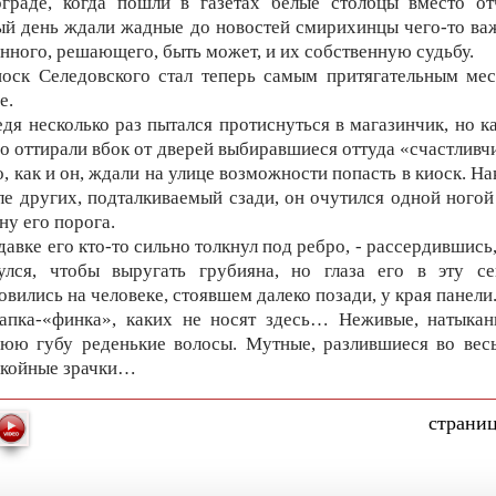
граде, когда пошли в газетах белые столбцы вместо от
й день ждали жадные до новостей смирихинцы чего-то ва
нного, решающего, быть может, и их собственную судьбу.
оск Селедовского стал теперь самым притягательным ме
е.
дя несколько раз пытался протиснуться в магазинчик, но 
го оттирали вбок от дверей выбиравшиеся оттуда «счастливч
то, как и он, ждали на улице возможности попасть в киоск. На
ле других, подталкиваемый сзади, он очутился одной ногой
ну его порога.
давке его кто-то сильно толкнул под ребро, - рассердившись
нулся, чтобы выругать грубияна, но глаза его в эту се
овились на человеке, стоявшем далеко позади, у края панели
пка-«финка», каких не носят здесь… Неживые, натыкан
юю губу реденькие волосы. Мутные, разлившиеся во весь
окойные зрачки…