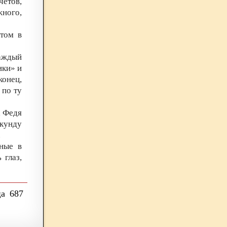
четов,
жного,
стом в
каждый
ики» и
конец,
 по ту
, Федя
кунду
.
ные в
 глаз,
687