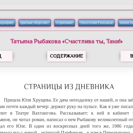
ография
фильм «Кортик»
о фильме
Анатолий Рыбаков
книги 
Татьяна
Рыбакова
«
Счастлива ты, Таня!
»
Д
СОДЕРЖАНИЕ
СТРАНИЦЫ ИЗ ДНЕВНИКА
Пришла Юля Хрущева. Ее дача неподалеку от нашей, и она за
ам почти каждый вечер: держит руку на пульсе. Как я уже писал
влит в Театре Вахтангова. Рассказывает: к ней в кабинет 
ьянов, он читал роман, написал о нем Рыбакову великолепный о
дал его Юле. В один из воскресных дней того же, 1986 год
везла его с женой - актрисой Парфаньяк - к нам в Переделкино.