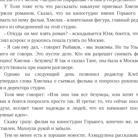
У Толи тоже есть что рассказать: накануне приезжал Хмели
трясен романом. Сказал, что на киностудии имени Горького 
имать по нему фильм. Хмелик - влиятельная фигура, главный ре
ного из объединений на этой студии.
- Откуда он мог взять роман? - вскидывается Юля, боится, чт
снял ксерокс и рукопись пошла гулять по Москве.
- Я сам ему дал, - говорит Рыбаков, - мы знакомы. Но ты Ул
чего не говори. Это пустое дело. Кто им разрешит снимать ф
ешно! Хмелик - безумец! Я так и сказал Тане, она была в Москв
исутствовала при нашем разговоре.
Однако на следующий день позвонил редактор Клеб
дтвердил слова Хмелика о съемках фильма и попросил рукопис
я и директора студии.
Толя мне говорит: «Или они там все безумцы, или хотят ч
ан и боятся попросить просто так. И третье: то, что сейчас нос
здухе, вселяет такие надежды в людей, что их начинают пос
зумные идеи».
Скажу сразу: фильм на киностудии Горького, конечно же, н
ставлен. Махнули рукой и забыли.
Тем не менее есть и хорошие новости: Ахмадулина рассказыва