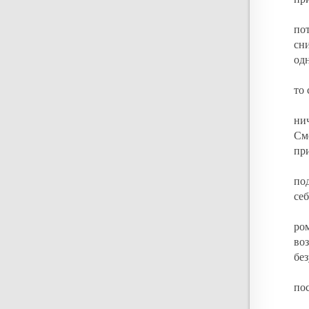
по
сн
од
то 
ни
См
пр
по
себ
ром
во
бе
по