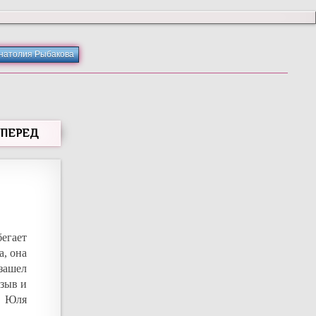
Анатолия Рыбакова
ВПЕРЕД
бегает
а, она
зашел
тзыв и
а Юля