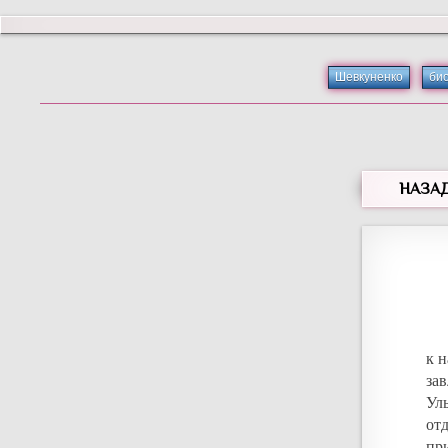
Шевкуненко
би
НАЗА
к н
за
Ул
от
при