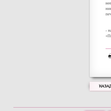
не
ник
пе
- 
«Пи
НАЗА