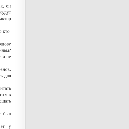
к, он
будут
дактор
о кто-
ьянову
ильм?
е и не
анов,
ь для
итать
ится в
ещать
е был
ет - у