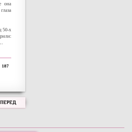
е она
 глаза
ц 50-х
орили:
е…
187
ВПЕРЕД