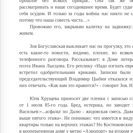
прошлое без всяких прикрас. Она так же бе
рассматривать и наше сегодняшнее время. Будет суди
себя осудим. И только за годы войны нас никто не 
потому что наша совесть чиста…»
Провожаю его, закрываю калитку на задвижку:
живем.
Зоя Богуславская выкликает нас на прогулку, это о
есть какие-то новости, видимо, плохие, во всяко
телефонного разговора. Рассказывает: в Доме литер
поэта Ивана Лысцова. Его реплику «Надо изгнать евре
встретил одобрительными криками. Записки были 
председательствующий Владимир Цыбин отказался их
них отвечать. «Как вам это нравится?» - говорит Зоя. Н
Юля Хрущева приносит две пленки с записью с
от 1 июля 85-го года. Бред, истерика, но заводит 
Васильев:«...асфальт по Далю - жидовская смесь. Да
выше пятого этажа». Не понимаю: что имеется в виду?
квартиры только на верхних этажах? Но Костюковские
в кооперативном доме у метро «Аэропорт» на втором