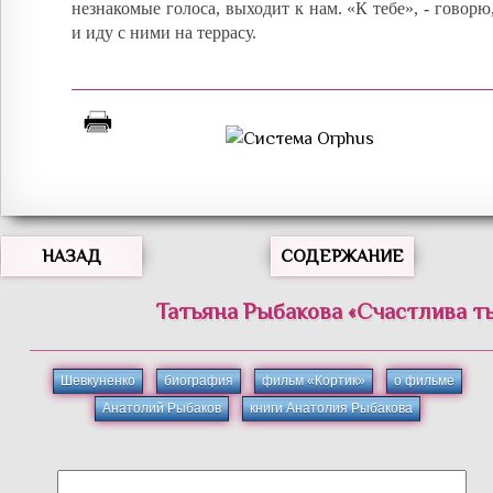
незнакомые голоса, выходит к нам. «К тебе», - говорю
и иду с ними на террасу.
НАЗАД
СОДЕРЖАНИЕ
Татьяна
Рыбакова
«
Счастлива ты
Шевкуненко
биография
фильм «Кортик»
о фильме
Анатолий Рыбаков
книги Анатолия Рыбакова