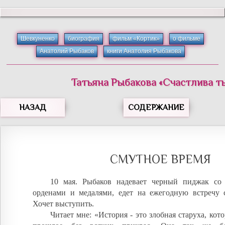
Шевкуненко
биография
фильм «Кортик»
о фильме
Анатолий Рыбаков
книги Анатолия Рыбакова
Татьяна
Рыбакова
«
Счастлива ты
НАЗАД
СОДЕРЖАНИЕ
СМУТНОЕ ВРЕМЯ
10 мая. Рыбаков надевает черный пиджак со
орденами и медалями, едет на ежегодную встречу 
Хочет выступить.
Читает мне: «История - это злобная старуха, кот