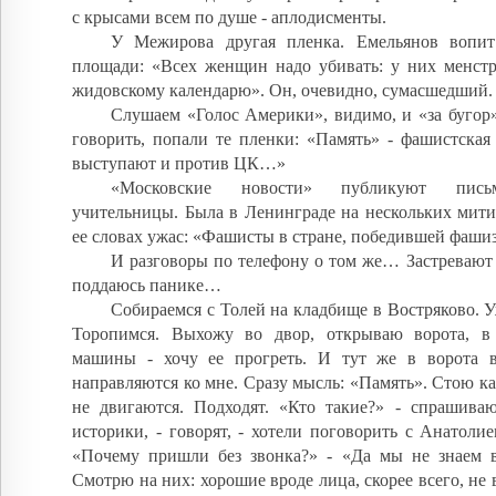
с крысами всем по душе - аплодисменты.
У Межирова другая пленка. Емельянов вопи
площади: «Всех женщин надо убивать: у них менст
жидовскому календарю». Он, очевидно, сумасшедший.
Слушаем «Голос Америки», видимо, и «за бугор»
говорить, попали те пленки: «Память» - фашистская
выступают и против ЦК…»
«Московские новости» публикуют письм
учительницы. Была в Ленинграде на нескольких мити
ее словах ужас: «Фашисты в стране, победившей фаши
И разговоры по телефону о том же… Застревают 
поддаюсь панике…
Собираемся с Толей на кладбище в Востряково. У
Торопимся. Выхожу во двор, открываю ворота, в
машины - хочу ее прогреть. И тут же в ворота в
направляются ко мне. Сразу мысль: «Память». Стою ка
не двигаются. Подходят. «Кто такие?» - спрашива
историки, - говорят, - хотели поговорить с Анатоли
«Почему пришли без звонка?» - «Да мы не знаем
Смотрю на них: хорошие вроде лица, скорее всего, не 