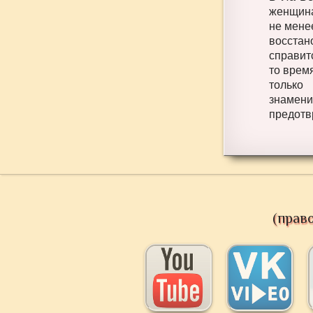
женщина
не мене
восстан
справит
то врем
только
знамени
предотв
(прав