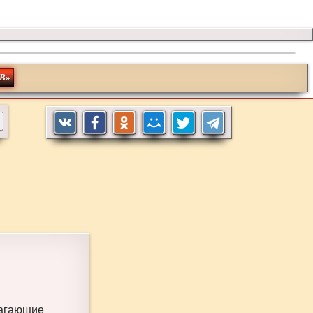
В»
лагающие