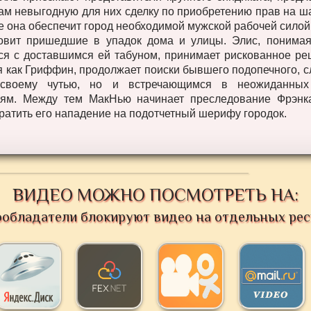
м невыгодную для них сделку по приобретению прав на ша
е она обеспечит город необходимой мужской рабочей силой,
овит пришедшие в упадок дома и улицы. Элис, понимая
ся с доставшимся ей табуном, принимает рискованное ре
я как Гриффин, продолжает поиски бывшего подопечного, с
 своему чутью, но и встречающимся в неожиданных
ям. Между тем МакНью начинает преследование Фрэнк
ратить его нападение на подотчетный шерифу городок.
ВИДЕО МОЖНО ПОСМОТРЕТЬ НА:
ообладатели блокируют видео на отдельных рес