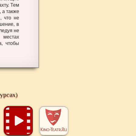
хту. Тем
 а также
, что не
шение, в
ледуя не
 местах
а, чтобы
урсах)